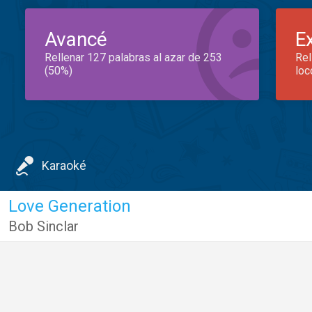
Avancé
E
Rellenar 127 palabras al azar de 253
Rel
(50%)
loc
Karaoké
Love Generation
Bob Sinclar