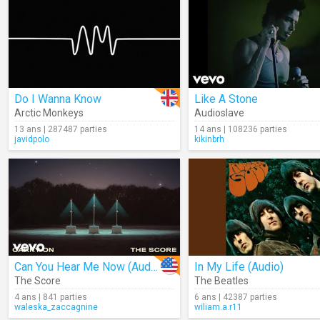
Do I Wanna Know
Like A Stone
Arctic Monkeys
Audioslave
13 ans | 287487 parties
14 ans | 108236 parties
javidpolo
kikinbrh
Can You Hear Me Now (Audio)
In My Life (Audio)
The Score
The Beatles
4 ans | 841 parties
6 ans | 42387 parties
waleska_zaccagnine
wiliam.a.r11