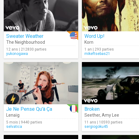
Sweater Weather
Word Up!
The Neighbourhood
Korn
12 ans | 212830 parties
1 an | 293 parties
yukonogawa
mikeftsebas21
Je Ne Pense Qu'à Ça
Broken
Lenaïg
Seether
,
Amy Lee
5 mois | 9440 parties
11 ans | 10593 parties
selvatica
sergiogoku45