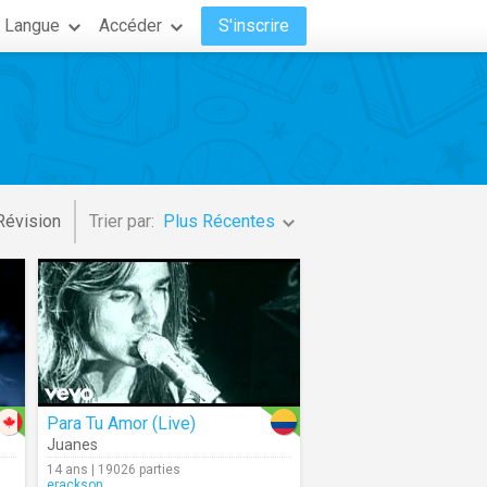
Langue
Accéder
S'inscrire
Révision
Trier par:
Plus Récentes
Para Tu Amor (Live)
Juanes
14 ans | 19026 parties
erackson