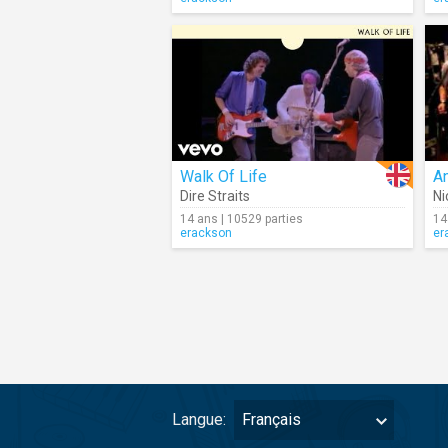
Walk Of Life
A
Dire Straits
Ni
14 ans | 10529 parties
14
erackson
er
Langue:
Français