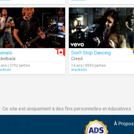
nimals
Don't Stop Dancing
ckelback
Creed
 ans | 2792 parties
14 ans | 8593 parties
ackson
erackson
Ce site est uniquement à des fins personnelles et éducatives.
À Propos