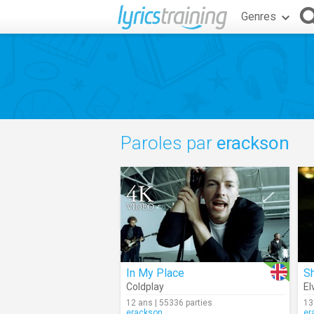
Genres
Paroles par
erackson
In My Place
S
Coldplay
El
12 ans | 55336 parties
13
erackson
er