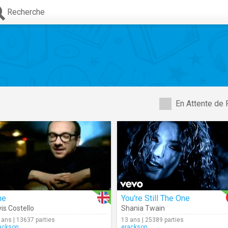
Recherche
En Attente de 
he
You're Still The One
vis Costello
Shania Twain
 ans | 13637 parties
13 ans | 25389 parties
ackson
erackson