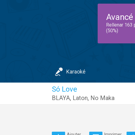
Avancé
Rellenar 163 
(50%)
Karaoké
Só Love
BLAYA
,
Laton
,
No Maka
Ajouter
Imprimer