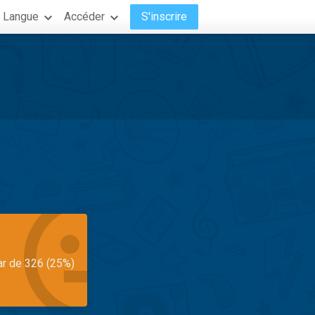
Langue
Accéder
S'inscrire
ar de 326 (25%)