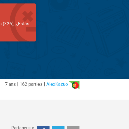
s (326), ¿Estás
7 ans | 162 parties |
AlexKazuo
Partager sur: