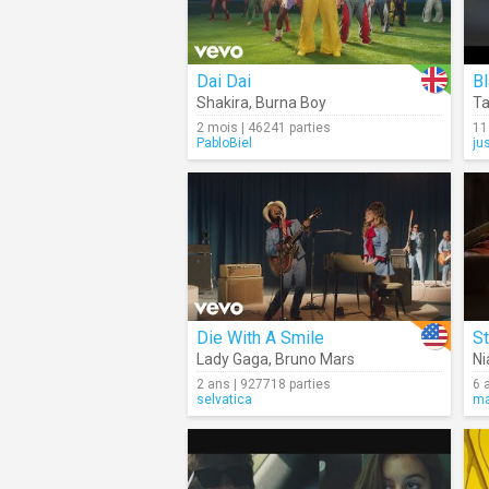
Dai Dai
B
Shakira
,
Burna Boy
Ta
2 mois | 46241 parties
11
PabloBiel
ju
Die With A Smile
St
Lady Gaga
,
Bruno Mars
Ni
2 ans | 927718 parties
6 
selvatica
ma