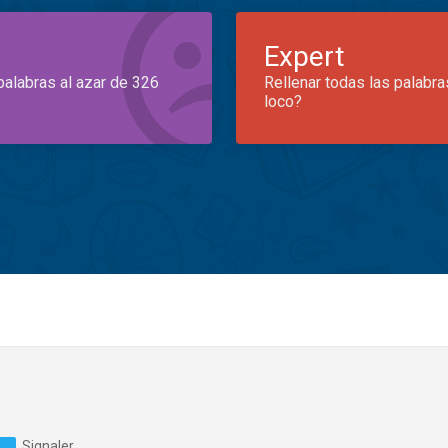
Expert
palabras al azar de 326
Rellenar todas las palabra
loco?
Signaler