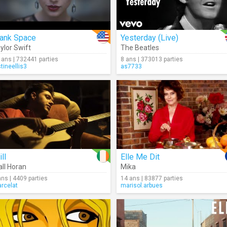
lank Space
Yesterday (Live)
ylor Swift
The Beatles
 ans | 732441 parties
8 ans | 373013 parties
stineellis3
as7733
ill
Elle Me Dit
all Horan
Mika
ans | 4409 parties
14 ans | 83877 parties
rcelat
marisol.arbues