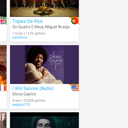
Tiques De Rico
Os Quatro E Meia
,
Miguel Araújo
1 mois | 1106 parties
selvatica
I Will Survive (Audio)
Gloria Gaynor
4 ans | 32308 parties
pegaso125