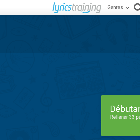
Genres
Débuta
Rellenar 33 p