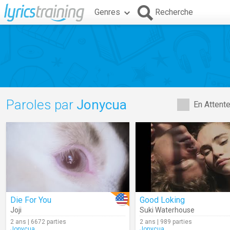
Genres
Recherche
Paroles par
Jonycua
En Attent
Die For You
Good Loking
Joji
Suki Waterhouse
2 ans | 6672 parties
2 ans | 989 parties
Jonycua
Jonycua