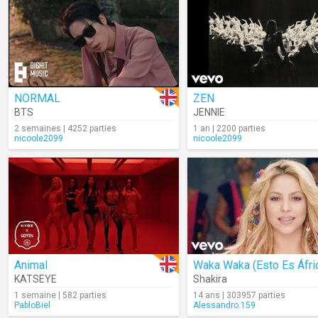
NORMAL
ZEN
BTS
JENNIE
2 semaines | 4252 parties
1 an | 2200 parties
nicoole2099
nicoole2099
Animal
Waka Waka (Esto Es Áfri
KATSEYE
Shakira
1 semaine | 582 parties
14 ans | 303957 parties
PabloBiel
Alessandro.159