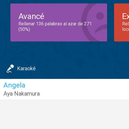
Avancé
E
Rellenar 136 palabras al azar de 271
Rel
(50%)
loc
Karaoké
Angela
Aya Nakamura