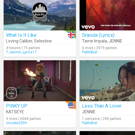
What Is It Like
Dracula (Lyrics)
Loving Caliber
,
Selestine
Tame Impala
,
JENNIE
4 heures | 75 parties
5 mois | 3979 parties
T.Jasmin_Lyrics17
PabloBiel
PINKY UP
Less Than A Lover
KATSEYE
JENNIE
3 mois | 6068 parties
1 semaine | 208 parties
nicoole2099
PabloBiel