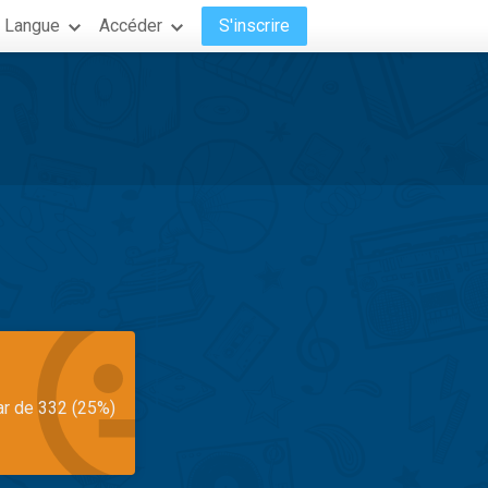
Langue
Accéder
S'inscrire
ar de 332 (25%)