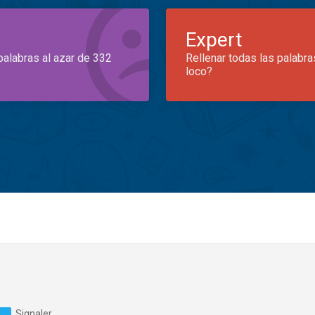
Expert
palabras al azar de 332
Rellenar todas las palabra
loco?
Signaler