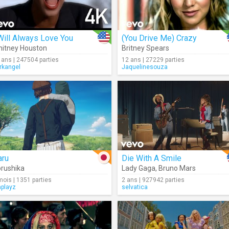
Will Always Love You
(You Drive Me) Crazy
itney Houston
Britney Spears
 ans | 247504 parties
12 ans | 27229 parties
rkangel
Jaquelinesouza
aru
Die With A Smile
rushika
Lady Gaga
,
Bruno Mars
mois | 1351 parties
2 ans | 927942 parties
aplayz
selvatica