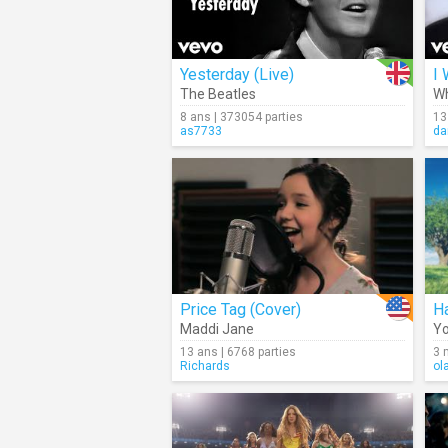
Yesterday (Live)
I 
The Beatles
Wh
8 ans | 373054 parties
13
as7733
da
Price Tag (Cover)
H
Maddi Jane
Yo
13 ans | 6768 parties
3 
Richards
ol