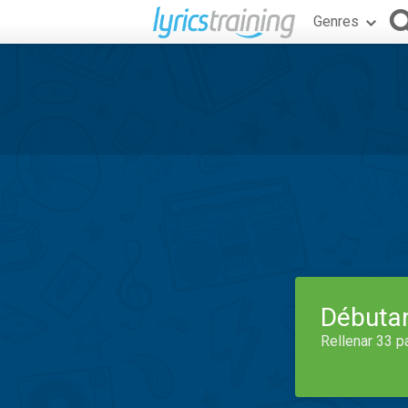
Genres
Débuta
Rellenar 33 p