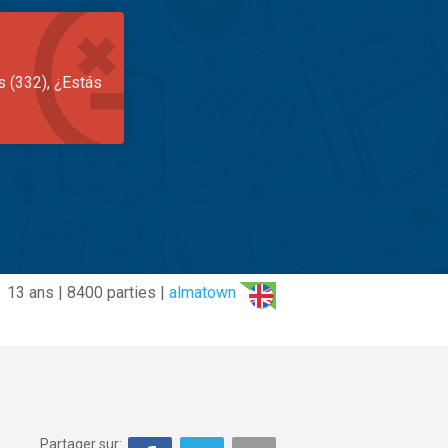
s (332), ¿Estás
13 ans | 8400 parties |
almatown
Partager sur: