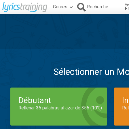
Ap
Genres
Recherche
F
Sélectionner un M
Débutant
I
Rellenar 36 palabras al azar de 356 (10%)
Rel