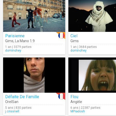
Parisienne
Ciel
Gims
,
La Mano 1.9
Gims
1 an | 3379 parties
1 an | 3684 parties
dominohey
dominohey
Défaite De Famille
Flou
OrelSan
Angèle
5 ans | 830 parties
6 ans | 22387 parties
j.crissnell
MPradosh