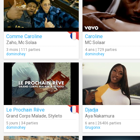
Comme Caroline
Caroline
Zaho
,
Mc Solaa
MC Solaar
3 mois | 111 parties
4 ans | 729 parties
dominohey
dominohey
Le Prochain Rêve
Djadja
Grand Corps Malade
,
Styleto
Aya Nakamura
5 jours | 34 parties
6 ans | 26406 parties
dominohey
Grugonix