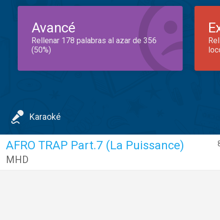
Avancé
E
Rellenar 178 palabras al azar de 356
Rel
(50%)
loc
Karaoké
AFRO TRAP Part.7 (La Puissance)
MHD