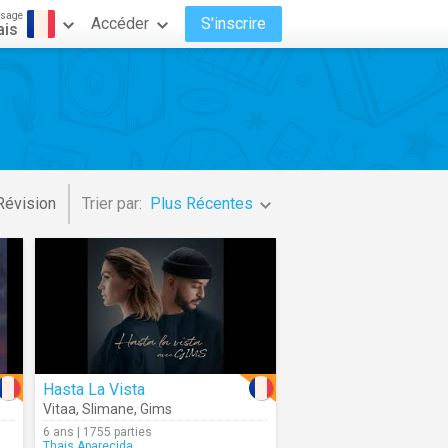
ssage
Accéder
S'inscrire
ais
Révision
Trier par:
Plus Récentes
Hasta La Vista
Vitaa
,
Slimane
,
Gims
6 ans | 1755 parties
Thais.Aparecida