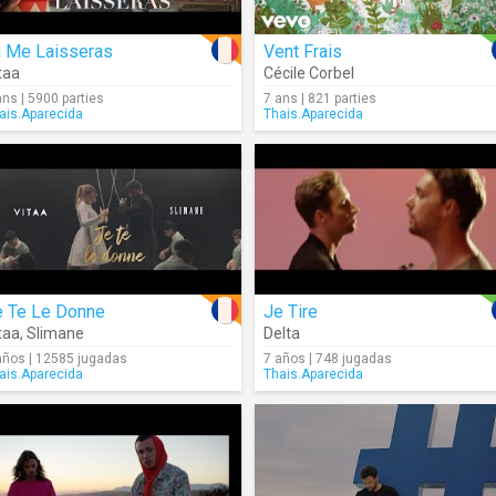
u Me Laisseras
Vent Frais
taa
Cécile Corbel
ans | 5900 parties
7 ans | 821 parties
ais.Aparecida
Thais.Aparecida
e Te Le Donne
Je Tire
taa
,
Slimane
Delta
años | 12585 jugadas
7 años | 748 jugadas
ais.Aparecida
Thais.Aparecida