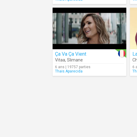
Ça Va Ça Vient
L
Vitaa
,
Slimane
Ch
6 ans | 19757 parties
6 
Thais.Aparecida
Th