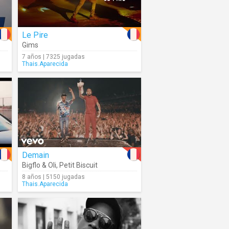
Le Pire
Gims
7 años | 7325 jugadas
Thais.Aparecida
Demain
Bigflo & Oli
,
Petit Biscuit
8 años | 5150 jugadas
Thais.Aparecida