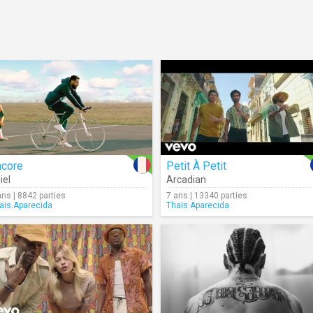
ncore
Petit À Petit
iel
Arcadian
ans | 8842 parties
7 ans | 13340 parties
ais.Aparecida
Thais.Aparecida