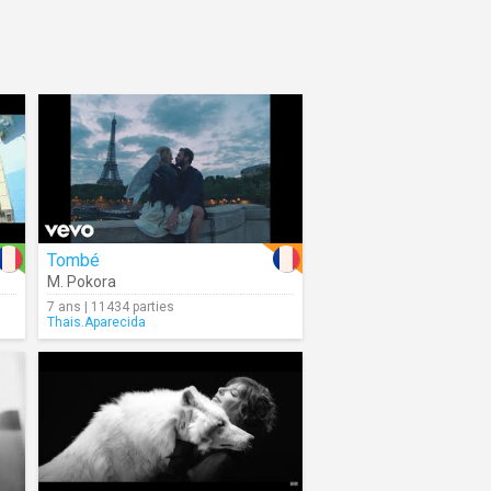
Tombé
M. Pokora
7 ans | 11434 parties
Thais.Aparecida