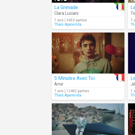
La Grenade
La
Clara Luciani
T
7 ans | 3453 parties
7 
Thais.Aparecida
Th
5 Minutes Avec Toi
Le
Amir
Jé
7 ans | 12482 parties
7 
Thais.Aparecida
Th