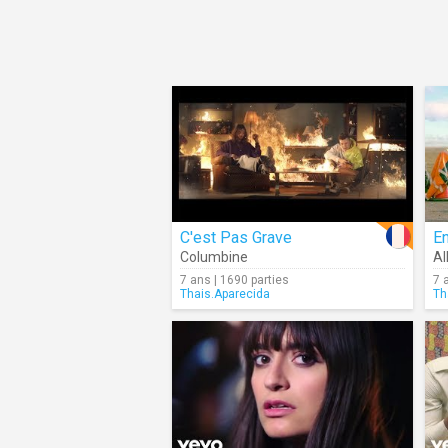
C'est Pas Grave
E
Columbine
All
7 ans | 1690 parties
7 
Thais.Aparecida
Th