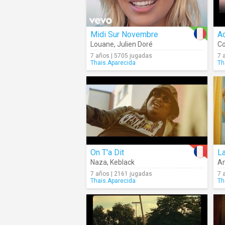
Midi Sur Novembre
Ad
Louane
,
Julien Doré
C
7 años | 5705 jugadas
7 
Thais.Aparecida
Th
On T'a Dit
L
Naza
,
Keblack
An
7 años | 2161 jugadas
7 
Thais.Aparecida
Th