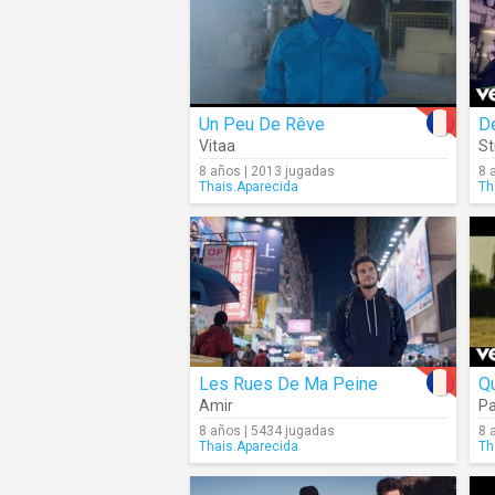
Un Peu De Rêve
Dé
Vitaa
S
8 años | 2013 jugadas
8 
Thais.Aparecida
Th
Les Rues De Ma Peine
Q
Amir
Pa
8 años | 5434 jugadas
8 
Thais.Aparecida
Th