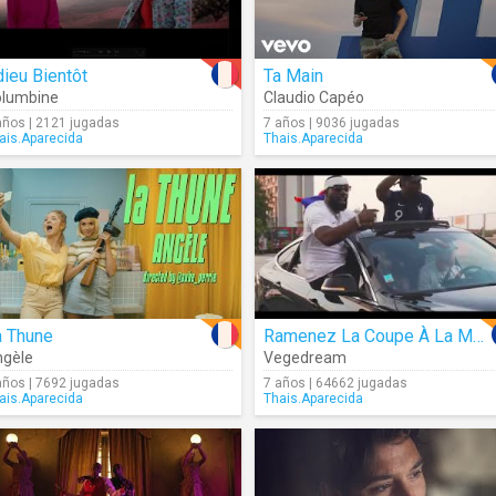
ieu Bientôt
Ta Main
olumbine
Claudio Capéo
años | 2121 jugadas
7 años | 9036 jugadas
ais.Aparecida
Thais.Aparecida
a Thune
Ramenez La Coupe À La Maison
gèle
Vegedream
años | 7692 jugadas
7 años | 64662 jugadas
ais.Aparecida
Thais.Aparecida