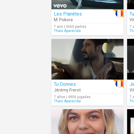
Les Planètes
T
M. Pokora
Vi
7 ans | 3060 parties
7 
Thais.Aparecida
Th
Tu Donnes
J
Jérémy Frerot
Vi
7 años | 4906 jugadas
7 
Thais.Aparecida
Th