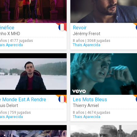
énéfice
Revoir
nho X MHD
Jérémy Frerot
años | 4177 jugadas
8 años | 3068 jugadas
ais.Aparecida
Thais.Aparecida
e Monde Est A Rendre
Les Mots Bleus
uis Delort
Thierry Amiel
años | 759 jugadas
8 años | 4674 jugadas
ais.Aparecida
Thais.Aparecida