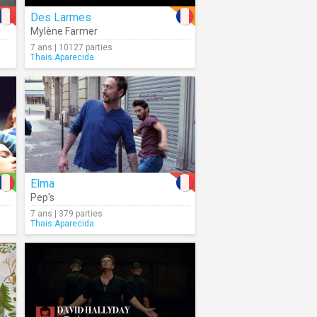
Des Larmes
Mylène Farmer
7 ans | 10127 parties
Thais.Aparecida
Elma
Pep's
7 ans | 379 parties
Thais.Aparecida