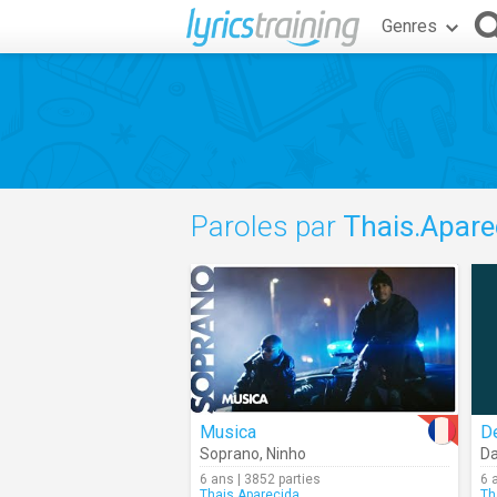
Genres
Paroles par
Thais.Apare
Musica
D
Soprano
,
Ninho
Da
6 ans | 3852 parties
6 
Thais.Aparecida
Th