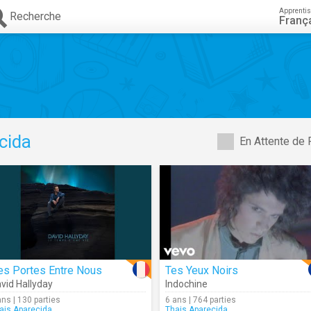
Apprenti
Recherche
Franç
cida
En Attente de 
es Portes Entre Nous
Tes Yeux Noirs
vid Hallyday
Indochine
ans | 130 parties
6 ans | 764 parties
ais.Aparecida
Thais.Aparecida