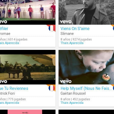
filer
Viens On S'aime
tromae
Slimane
años | 6014 jugadas
8 años | 9274 jugadas
ais.Aparecida
Thais.Aparecida
ue Tu Reviennes
Help Myself (Nous Ne Faisons Que Passer)
trick Fiori
Gaëtan Roussel
años | 775 jugadas
8 años | 452 jugadas
ais.Aparecida
Thais.Aparecida