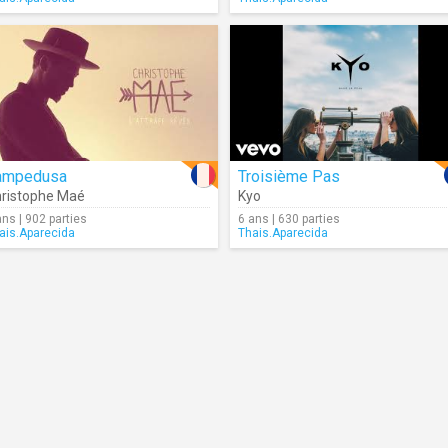
ampedusa
Troisième Pas
ristophe Maé
Kyo
ans | 902 parties
6 ans | 630 parties
ais.Aparecida
Thais.Aparecida