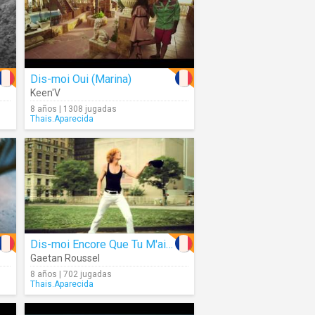
Dis-moi Oui (Marina)
Keen'V
8 años | 1308 jugadas
Thais.Aparecida
Dis-moi Encore Que Tu M'aimes
Gaetan Roussel
8 años | 702 jugadas
Thais.Aparecida