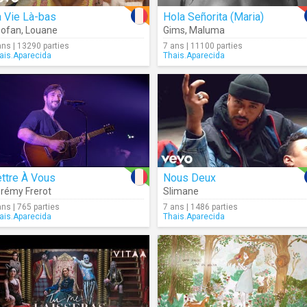
 Vie Là-bas
Hola Señorita (Maria)
oofan
,
Louane
Gims
,
Maluma
ans | 13290 parties
7 ans | 11100 parties
ais.Aparecida
Thais.Aparecida
ttre À Vous
Nous Deux
rémy Frerot
Slimane
ans | 765 parties
7 ans | 1486 parties
ais.Aparecida
Thais.Aparecida