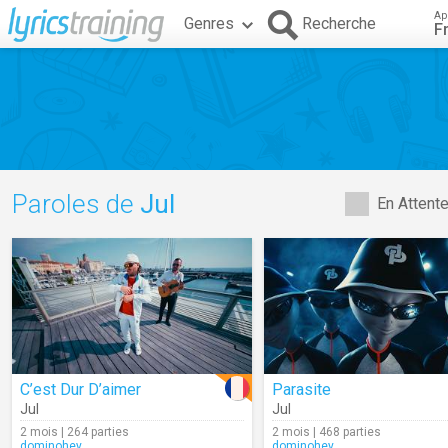
Ap
Genres
Recherche
F
Paroles de
Jul
En Attent
C’est Dur D’aimer
Parasite
Jul
Jul
2 mois | 264 parties
2 mois | 468 parties
dominohey
dominohey