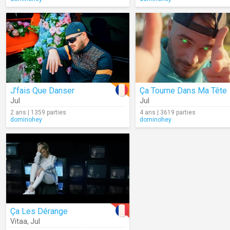
J’fais Que Danser
Ça Tourne Dans Ma Tête
Jul
Jul
2 ans | 1359 parties
4 ans | 3619 parties
dominohey
dominohey
Ça Les Dérange
Vitaa
,
Jul