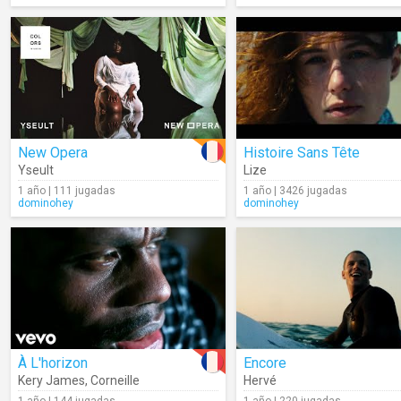
New Opera
Histoire Sans Tête
Yseult
Lize
1 año | 111 jugadas
1 año | 3426 jugadas
dominohey
dominohey
À L'horizon
Encore
Kery James
,
Corneille
Hervé