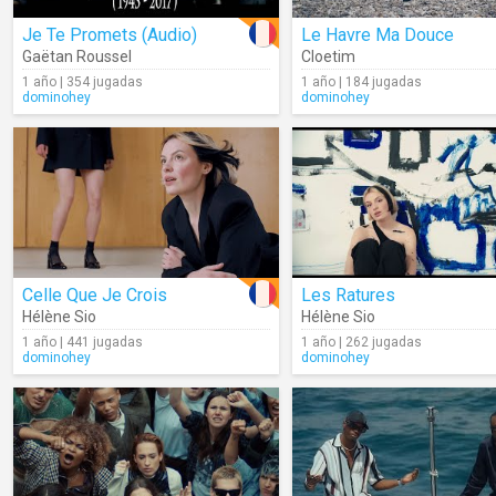
Je Te Promets (Audio)
Le Havre Ma Douce
Gaëtan Roussel
Cloetim
1 año | 354 jugadas
1 año | 184 jugadas
dominohey
dominohey
Celle Que Je Crois
Les Ratures
Hélène Sio
Hélène Sio
1 año | 441 jugadas
1 año | 262 jugadas
dominohey
dominohey