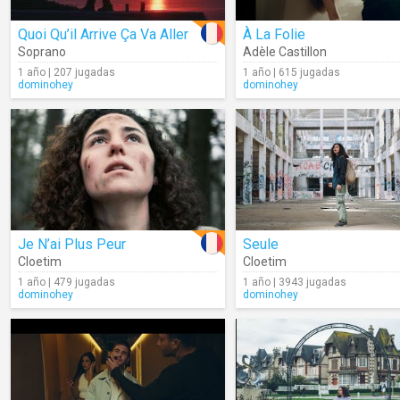
Quoi Qu’il Arrive Ça Va Aller
À La Folie
Soprano
Adèle Castillon
1 año | 207 jugadas
1 año | 615 jugadas
dominohey
dominohey
Je N’ai Plus Peur
Seule
Cloetim
Cloetim
1 año | 479 jugadas
1 año | 3943 jugadas
dominohey
dominohey