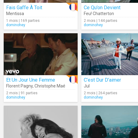
Fais Gaffe À Toit
Ce Qu’on Devient
Mentissa
Feu! Chatterton
1 mois | 169 parties
2 mois | 144 parties
dominohey
dominohey
Et Un Jour Une Femme
C’est Dur D’aimer
Florent Pagny
,
Christophe Maé
Jul
2 mois | 91 parties
2 mois | 264 parties
dominohey
dominohey