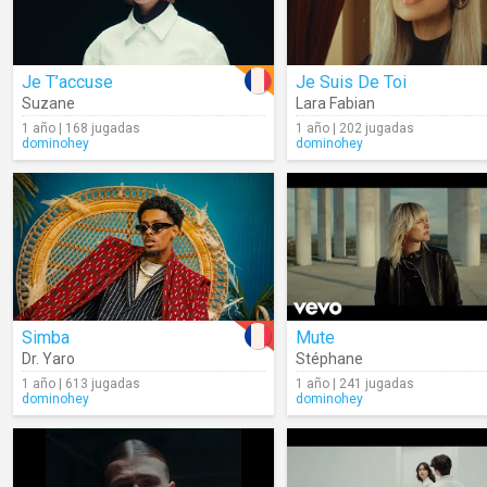
Je T’accuse
Je Suis De Toi
Suzane
Lara Fabian
1 año | 168 jugadas
1 año | 202 jugadas
dominohey
dominohey
Simba
Mute
Dr. Yaro
Stéphane
1 año | 613 jugadas
1 año | 241 jugadas
dominohey
dominohey