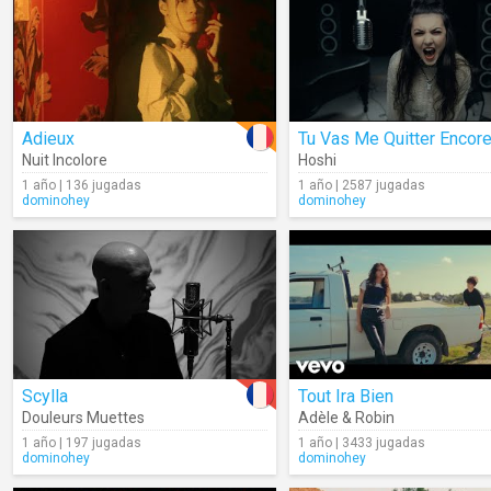
Adieux
Nuit Incolore
Hoshi
1 año | 136 jugadas
1 año | 2587 jugadas
dominohey
dominohey
Scylla
Tout Ira Bien
Douleurs Muettes
Adèle & Robin
1 año | 197 jugadas
1 año | 3433 jugadas
dominohey
dominohey