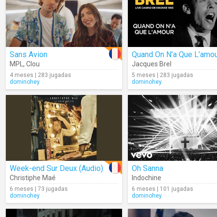
Sans Avion
Quand On N’a Que L’amo
MPL
,
Clou
Jacques Brel
4 meses | 283 jugadas
5 meses | 283 jugadas
dominohey
dominohey
Week-end Sur Deux (Audio)
Oh Sanna
Christiphe Maé
Indochine
6 meses | 73 jugadas
6 meses | 101 jugadas
dominohey
dominohey