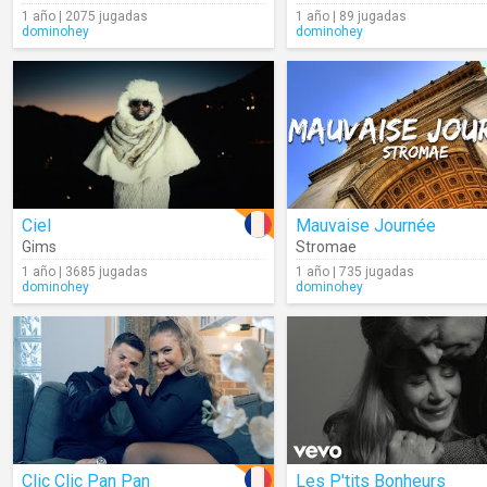
1 año | 2075 jugadas
1 año | 89 jugadas
dominohey
dominohey
Ciel
Mauvaise Journée
Gims
Stromae
1 año | 3685 jugadas
1 año | 735 jugadas
dominohey
dominohey
Clic Clic Pan Pan
Les P'tits Bonheurs