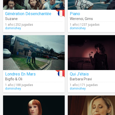
Génération Désenchantée
Piano
Suzane
Werenoi
,
Gims
1 año | 252 jugadas
1 año | 1237 jugadas
dominohey
dominohey
Londres En Mars
Qui J’étais
Bigflo & Oli
Barbara Pravi
1 año | 188 jugadas
1 año | 171 jugadas
dominohey
dominohey