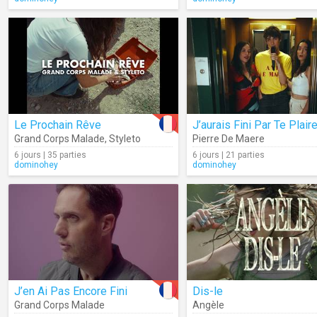
Le Prochain Rêve
J’aurais Fini Par Te Plair
Grand Corps Malade
,
Styleto
Pierre De Maere
6 jours | 35 parties
6 jours | 21 parties
dominohey
dominohey
J’en Ai Pas Encore Fini
Dis-le
Grand Corps Malade
Angèle