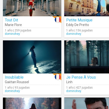
Tout Dit
Petite Musique
Marie Flore
Eddy De Pretto
1 año | 259 jugadas
1 año | 156 jugadas
dominohey
dominohey
Inoubliable
Je Pense À Vous
Gaëtan Roussel
Linh
1 año | 93 jugadas
1 año | 427 jugadas
dominohey
dominohey