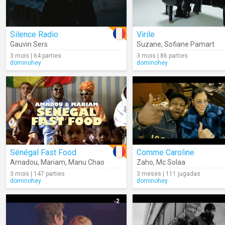
Silence Radio
Virile
Gauvin Sers
Suzane
,
Sofiane Pamart
3 mois | 64 parties
3 mois | 86 parties
dominohey
dominohey
Sénégal Fast Food
Comme Caroline
Amadou
,
Mariam
,
Manu Chao
Zaho
,
Mc Solaa
3 mois | 147 parties
3 meses | 111 jugadas
dominohey
dominohey