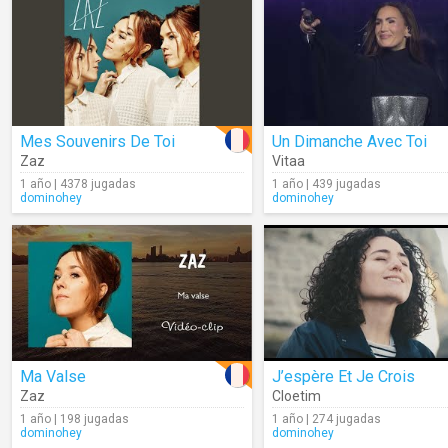
Mes Souvenirs De Toi
Un Dimanche Avec Toi
Zaz
Vitaa
1 año | 4378 jugadas
1 año | 439 jugadas
dominohey
dominohey
Ma Valse
J’espère Et Je Crois
Zaz
Cloetim
1 año | 198 jugadas
1 año | 274 jugadas
dominohey
dominohey