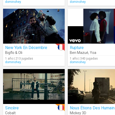
dominohey
dominohey
New York En Décembre
Rupture
Bigflo & Oli
Ben Mazué
,
Yoa
1 año | 213 jugadas
1 año | 340 jugadas
dominohey
dominohey
Sincère
Nous Étions Des Humain
Cobalt
Mickey 3D