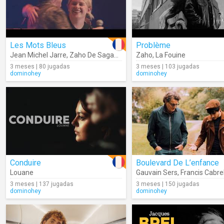
Les Mots Bleus
Problème
Jean Michel Jarre
,
Zaho De Sagazan
Zaho
,
La Fouine
3 meses | 80 jugadas
3 meses | 103 jugadas
dominohey
dominohey
Conduire
Boulevard De L’enfance
Louane
Gauvain Sers
,
Francis Cabre
3 meses | 137 jugadas
3 meses | 150 jugadas
dominohey
dominohey