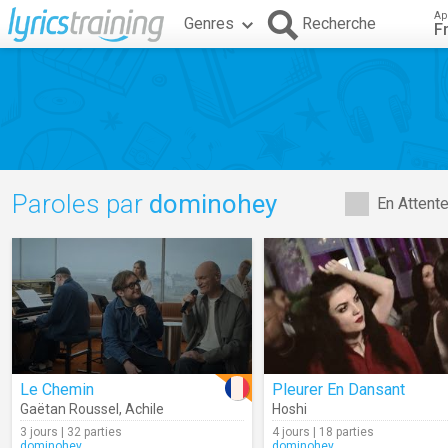
Ap
Genres
Recherche
F
Paroles par
dominohey
En Attent
Le Chemin
Pleurer En Dansant
Gaëtan Roussel
,
Achile
Hoshi
3 jours | 32 parties
4 jours | 18 parties
dominohey
dominohey