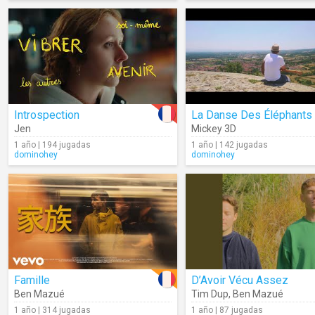
Introspection
La Danse Des Éléphants
Jen
Mickey 3D
1 año | 194 jugadas
1 año | 142 jugadas
dominohey
dominohey
Famille
D’Avoir Vécu Assez
Ben Mazué
Tim Dup
,
Ben Mazué
1 año | 314 jugadas
1 año | 87 jugadas