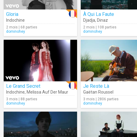
Gloria
À Qui La Faute
Indochine
Djadja
,
Dinaz
2 mois | 68 parties
2 mois | 108 parties
dominohey
dominohey
Le Grand Secret
Je Reste Là
Indochine
,
Melissa Auf Der Maur
Gaëtan Roussel
3 mois | 88 parties
3 mois | 2806 parties
dominohey
dominohey