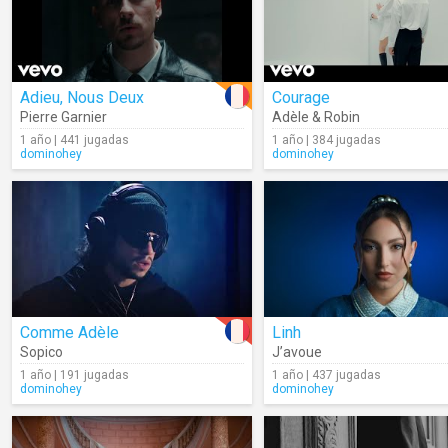
Adieu, Nous Deux
Courage
Pierre Garnier
Adèle & Robin
1 año | 441 jugadas
1 año | 384 jugadas
dominohey
dominohey
Comme Adèle
Linh
Sopico
J’avoue
1 año | 191 jugadas
1 año | 437 jugadas
dominohey
dominohey