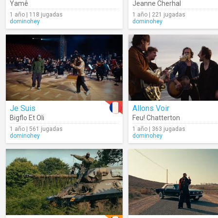
Yamê
Jeanne Cherhal
1 año | 118 jugadas
1 año | 221 jugadas
dominohey
dominohey
Je Suis
Allons Voir
Bigflo Et Oli
Feu! Chatterton
1 año | 561 jugadas
1 año | 363 jugadas
dominohey
dominohey