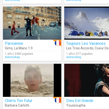
dominohey
dominohey
Parisienne
Toujours Les Vacances
Gims
,
La Mano 1.9
Les Trois Accords
,
Coeur De
1 año | 3380 jugadas
1 año | 577 jugadas
dominohey
dominohey
Chéris Ton Futur
Dieu Est Grande
Barbara Carlotti
Youssoupha