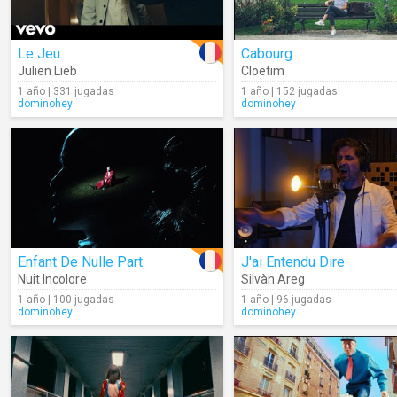
Le Jeu
Cabourg
Julien Lieb
Cloetim
1 año | 331 jugadas
1 año | 152 jugadas
dominohey
dominohey
Enfant De Nulle Part
J'ai Entendu Dire
Nuit Incolore
Silvàn Areg
1 año | 100 jugadas
1 año | 96 jugadas
dominohey
dominohey