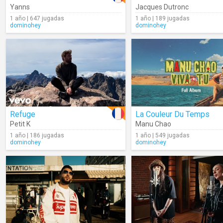
Yanns
Jacques Dutronc
1 año | 647 jugadas
1 año | 189 jugadas
dominohey
dominohey
Refuge
La Couleur Du Temps
Petit K
Manu Chao
1 año | 186 jugadas
1 año | 549 jugadas
dominohey
dominohey