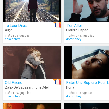
Tu Leur Diras
T'en Aller
Aliço
Claudio Capéo
1 año | 93 jugadas
1 año | 3763 jugadas
dominohey
dominohey
Old Friend
Zaho De Sagazan
,
Tom Odell
Iliona
1 año | 290 jugadas
1 año | 128 jugadas
dominohey
dominohey