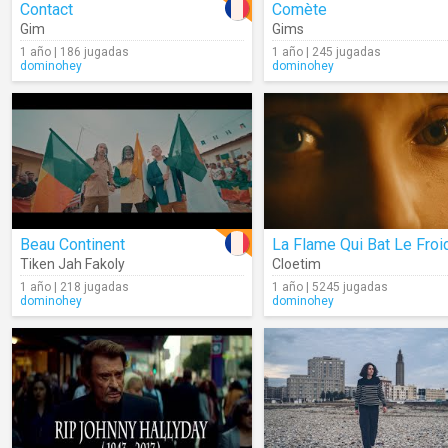
Contact
Comète
Gim
Gims
1 año | 186 jugadas
1 año | 245 jugadas
dominohey
dominohey
Beau Continent
La Flame Qui Bat Le Froi
Tiken Jah Fakoly
Cloetim
1 año | 218 jugadas
1 año | 5245 jugadas
dominohey
dominohey