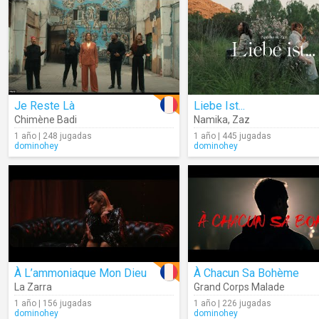
Je Reste Là
Liebe Ist...
Chimène Badi
Namika
,
Zaz
1 año | 248 jugadas
1 año | 445 jugadas
dominohey
dominohey
À L’ammoniaque Mon Dieu
À Chacun Sa Bohème
La Zarra
Grand Corps Malade
1 año | 156 jugadas
1 año | 226 jugadas
dominohey
dominohey