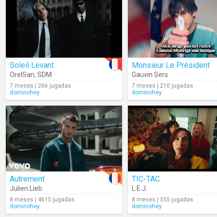
Soleil Levant
Monsieur Le Président
OrelSan
,
SDM
Gauvin Sers
7 meses | 266 jugadas
7 meses | 210 jugadas
dominohey
dominohey
Autrement
TIC-TAC
Julien Lieb
L.E.J.
8 meses | 4615 jugadas
8 meses | 355 jugadas
dominohey
dominohey