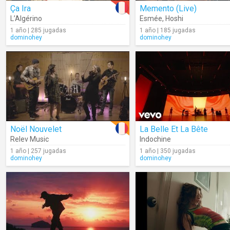
Ça Ira
Memento (Live)
L’Algérino
Esmée
,
Hoshi
1 año | 285 jugadas
1 año | 185 jugadas
dominohey
dominohey
Noël Nouvelet
La Belle Et La Bête
Relev Music
Indochine
1 año | 257 jugadas
1 año | 350 jugadas
dominohey
dominohey