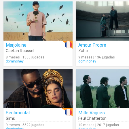
Marjolaine
Amour Propre
Gaëtan Roussel
Zaho
8 meses | 1855 jugadas
9 meses | 136 jugadas
dominohey
dominohey
Sentimental
Mille Vagues
Gims
Feu! Chatterton
9 meses | 5522 jugadas
10 meses | 2617 jugadas