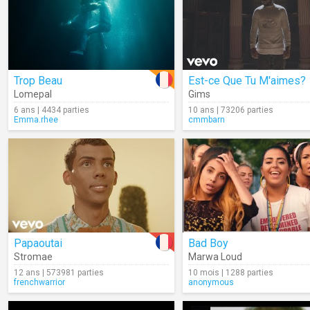
Trop Beau
Est-ce Que Tu M'aimes?
Lomepal
Gims
6 ans | 4434 parties
10 ans | 73206 parties
Emma.rhee
cmmbarn
Papaoutai
Bad Boy
Stromae
Marwa Loud
12 ans | 573981 parties
10 mois | 1288 parties
frenchwarrior
anonymous