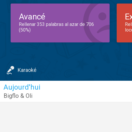
Avancé
E
Rellenar 353 palabras al azar de 706
Rel
(50%)
loc
Karaoké
Aujourd'hui
Bigflo & Oli