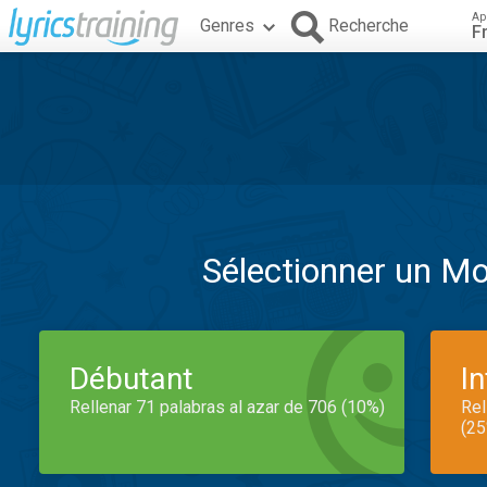
Ap
Genres
Recherche
F
Sélectionner un M
Débutant
I
Rellenar 71 palabras al azar de 706 (10%)
Rel
(25