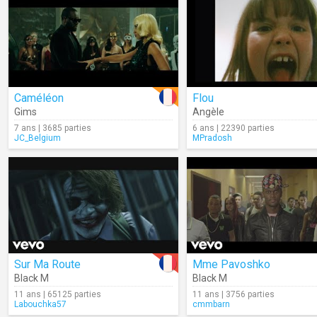
Caméléon
Flou
Gims
Angèle
7 ans | 3685 parties
6 ans | 22390 parties
JC_Belgium
MPradosh
Sur Ma Route
Mme Pavoshko
Black M
Black M
11 ans | 65125 parties
11 ans | 3756 parties
Labouchka57
cmmbarn