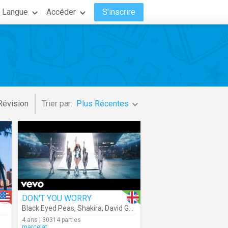
Langue
Accéder
S'inscrire
Révision
Trier par:
Plus Récentes
DON'T YOU WORRY
Black Eyed Peas
,
Shakira
,
David Guetta
4 ans | 30314 parties
marcelat