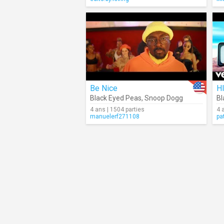
Be Nice
HI
Black Eyed Peas
,
Snoop Dogg
Bl
4 ans | 1504 parties
4 
manuelerf271108
pa