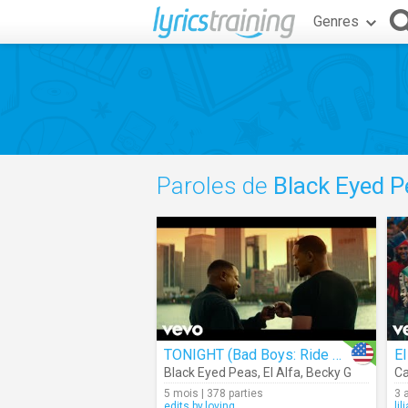
Genres
Paroles de
Black Eyed P
TONIGHT (Bad Boys: Ride Or Die)
El
Black Eyed Peas
,
El Alfa
,
Becky G
Ca
5 mois | 378 parties
3 
edits.by.loving
li