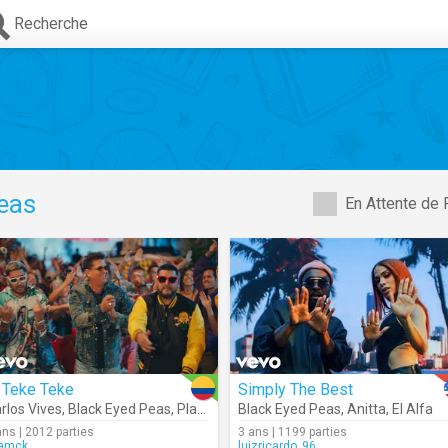
Recherche
eas
En Attente de 
 Teke Teke
Simply The Best
rlos Vives
,
Black Eyed Peas
,
Play-N-Skillz
Black Eyed Peas
,
Anitta
,
El Alfa
ans | 2012 parties
3 ans | 1199 parties
liamck
luizricardo_96