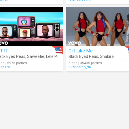
T IT
Girl Like Me
ack Eyed Peas
,
Saweetie
,
Lele Pons
Black Eyed Peas
,
Shakira
ans | 5976 parties
5 ans | 35435 parties
titezra
luizricardo_96