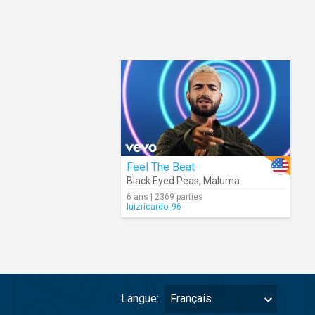
Feel The Beat
Black Eyed Peas
,
Maluma
6 ans | 2369 parties
luizricardo_96
Langue:
Français