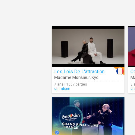
Les Lois De L'attraction
C
Madame Monsieur
,
Kyo
M
7 ans | 1007 parties
8 
cmmbarn
c