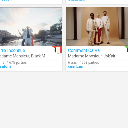
rre Inconnue
Comment Ça Va
adame Monsieur
,
Black M
Madame Monsieur
,
Jok'air
ans | 1675 parties
6 ans | 4008 parties
mmbarn
cmmbarn