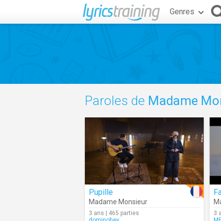
Genres
Paroles de
Madame Mon
Pupille
Fa
Madame Monsieur
M
3 ans | 465 parties
3 
dominohey
MP