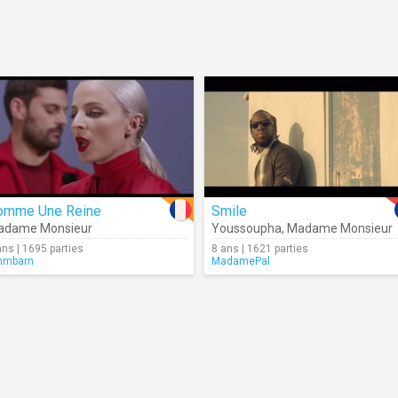
omme Une Reine
Smile
adame Monsieur
Youssoupha
,
Madame Monsieur
ans | 1695 parties
8 ans | 1621 parties
mmbarn
MadamePal