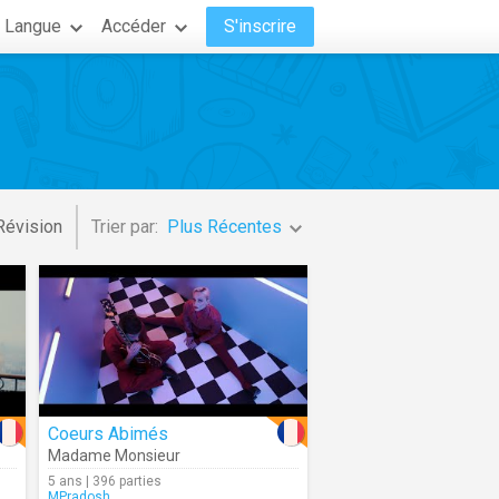
Langue
Accéder
S'inscrire
Révision
Trier par:
Plus Récentes
Coeurs Abimés
Madame Monsieur
5 ans | 396 parties
MPradosh