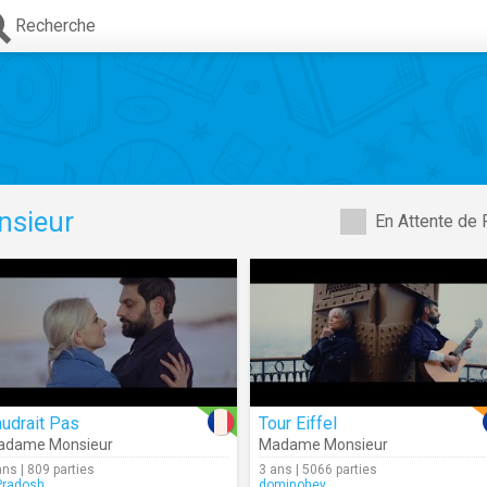
Recherche
sieur
En Attente de 
udrait Pas
Tour Eiffel
adame Monsieur
Madame Monsieur
ans | 809 parties
3 ans | 5066 parties
radosh
dominohey