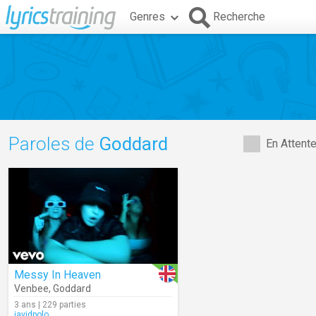
Genres
Recherche
Paroles de
Goddard
En Attent
Messy In Heaven
Venbee
,
Goddard
3 ans | 229 parties
javidpolo