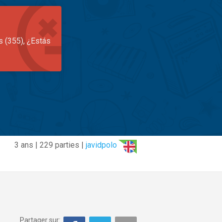
s (355), ¿Estás
3 ans | 229 parties |
javidpolo
Partager sur: