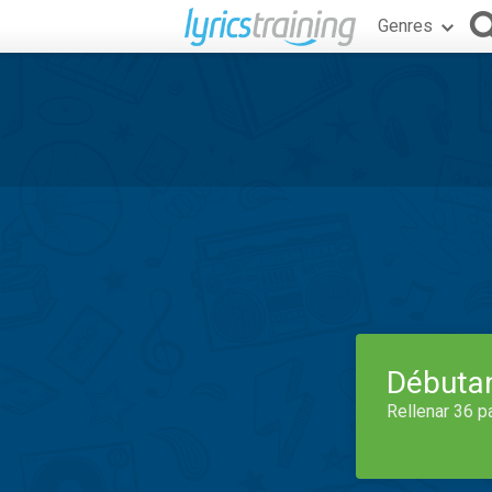
Genres
Débuta
Rellenar 36 p