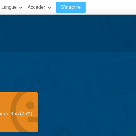
Langue
Accéder
S'inscrire
ar de 355 (25%)