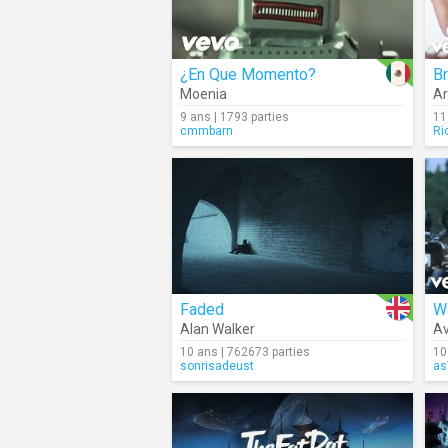
¿En Que Momento?
B
Moenia
Ar
9 ans | 1793 parties
11
cmmbarn
Ri
Faded
Wa
Alan Walker
Av
10 ans | 762673 parties
10
sonrisadeust
as