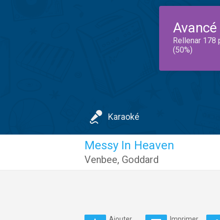
Avancé
Rellenar 178 
(50%)
Karaoké
Messy In Heaven
Venbee
,
Goddard
Ajouter
Imprimer