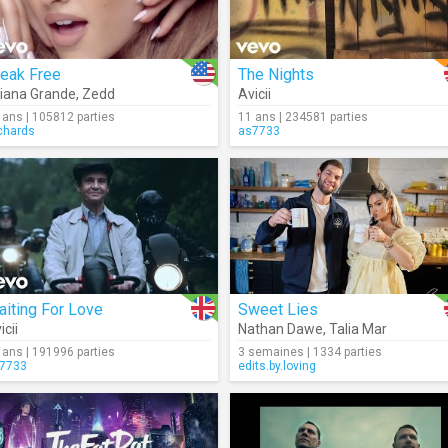
reak Free
The Nights
iana Grande
,
Zedd
Avicii
 ans | 105812 parties
11 ans | 234581 parties
chards
as7733
iting For Love
Sweet Lies
icii
Nathan Dawe
,
Talia Mar
 ans | 191996 parties
3 semaines | 1334 parties
7733
edits.by.loving