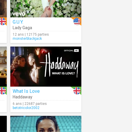
G.U.Y.
Lady Gaga
12 ans | 12175 parties
monsterblackjack
What Is Love
Haddaway
6 ans | 22687 parties
betotricolor2002