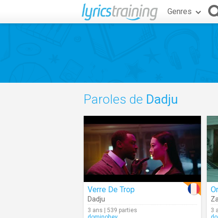
Genres
Paroles de
Dadju
Verre De Trop
On
Dadju
Z
3 ans | 539 parties
3 
dominohey
do