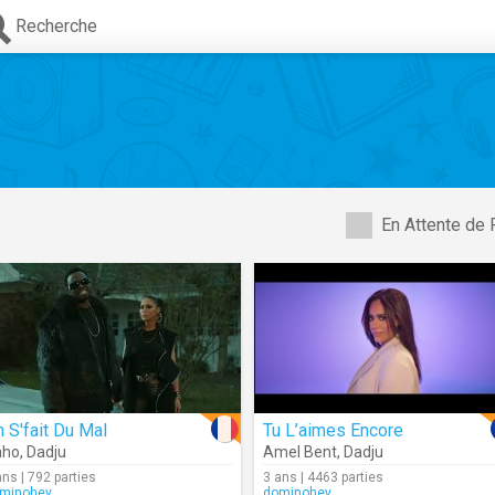
Recherche
En Attente de 
 S'fait Du Mal
Tu L’aimes Encore
aho
,
Dadju
Amel Bent
,
Dadju
ans | 792 parties
3 ans | 4463 parties
minohey
dominohey