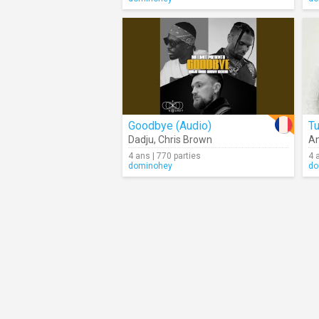
Goodbye (Audio)
Tu
Dadju
,
Chris Brown
Am
4 ans | 770 parties
4 
dominohey
do