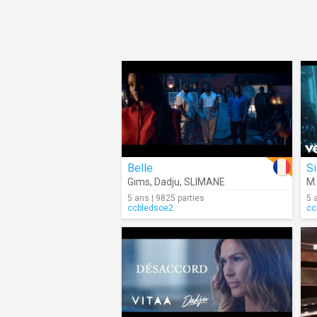
Belle
Si
Gims
,
Dadju
,
SLIMANE
M.
5 ans | 9825 parties
5 
ccbledsoe2
cc