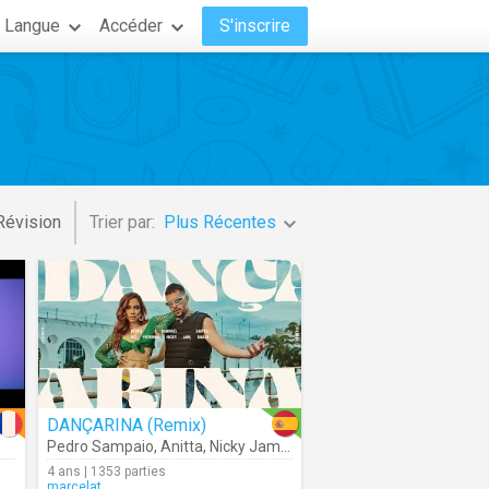
Langue
Accéder
S'inscrire
Révision
Trier par:
Plus Récentes
DANÇARINA (Remix)
Pedro Sampaio
,
Anitta
,
Nicky Jam
,
Dadju
,
MC Pedrinho
4 ans | 1353 parties
marcelat