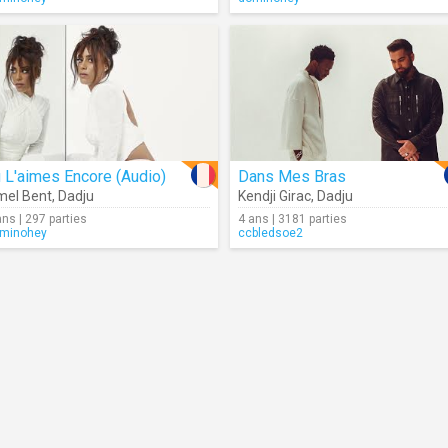
 L'aimes Encore (Audio)
Dans Mes Bras
el Bent
,
Dadju
Kendji Girac
,
Dadju
ans | 297 parties
4 ans | 3181 parties
minohey
ccbledsoe2