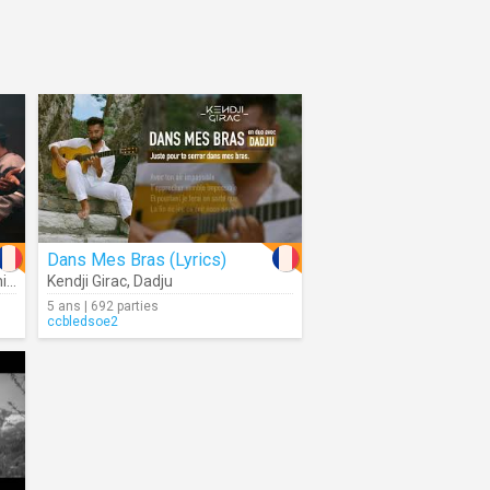
Dans Mes Bras (Lyrics)
té
Kendji Girac
,
Dadju
5 ans | 692 parties
ccbledsoe2