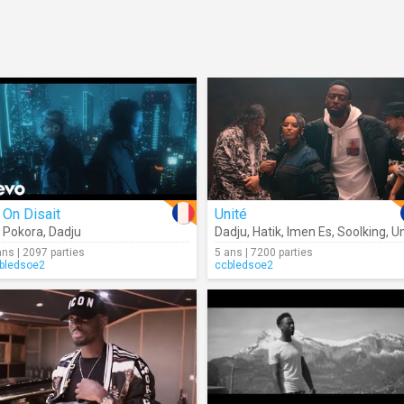
 On Disait
Unité
 Pokora
,
Dadju
Dadju
,
Hatik
,
Imen Es
,
Soolking
,
Uni
ans | 2097 parties
5 ans | 7200 parties
bledsoe2
ccbledsoe2