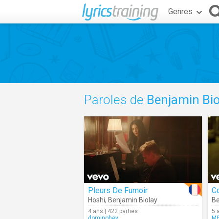
Genres
Paroles de
Benjamin Bio
Pleurs De Fumoir
C
Hoshi
,
Benjamin Biolay
Be
4 ans | 422 parties
5 
dominohey
MP