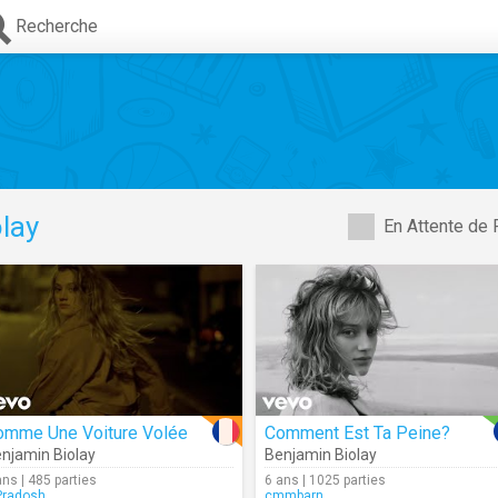
Recherche
lay
En Attente de 
omme Une Voiture Volée
Comment Est Ta Peine?
njamin Biolay
Benjamin Biolay
ans | 485 parties
6 ans | 1025 parties
radosh
cmmbarn