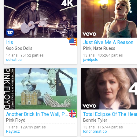
Iris
Just Give Me A Reason
Goo Goo Dolls
Pink
,
Nate Ruess
14 ans | 95152 parties
13 ans | 405264 parties
selvatica
javidpolo
Another Brick In The Wall, Part Two
Total Eclipse Of The Hear
Pink Floyd
Bonnie Tyler
11 ans | 129739 parties
13 ans | 115744 parties
Raytexz
lonchomatico