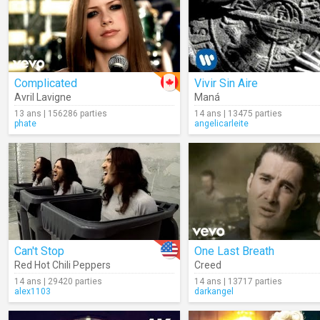
Complicated
Vivir Sin Aire
Avril Lavigne
Maná
13 ans | 156286 parties
14 ans | 13475 parties
phate
angelicarleite
Can't Stop
One Last Breath
Red Hot Chili Peppers
Creed
14 ans | 29420 parties
14 ans | 13717 parties
alex1103
darkangel