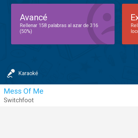
Avancé
E
Rellenar 158 palabras al azar de 316
Rel
(50%)
loc
Karaoké
Mess Of Me
Switchfoot