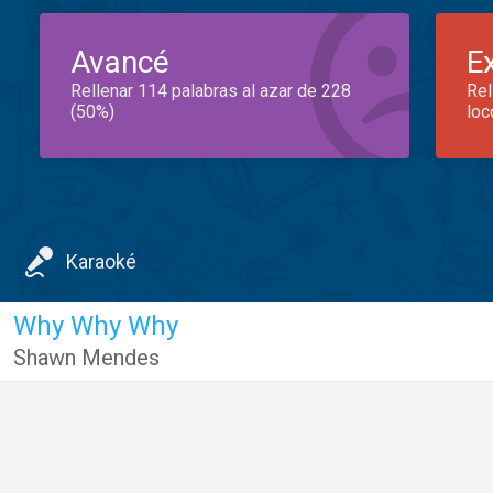
Avancé
E
Rellenar 114 palabras al azar de 228
Rel
(50%)
loc
Karaoké
Why Why Why
Shawn Mendes