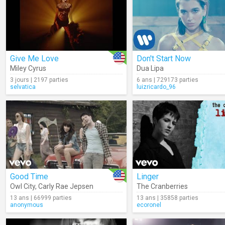
Give Me Love
Don't Start Now
Miley Cyrus
Dua Lipa
3 jours | 2197 parties
6 ans | 729173 parties
selvatica
luizricardo_96
Good Time
Linger
Owl City
,
Carly Rae Jepsen
The Cranberries
13 ans | 66999 parties
13 ans | 35858 parties
anonymous
ecoronel