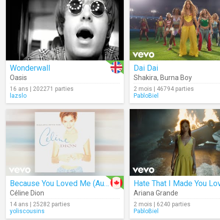
Wonderwall
Dai Dai
Oasis
Shakira
,
Burna Boy
16 ans | 202271 parties
2 mois | 46794 parties
lazslo
PabloBiel
Because You Loved Me (Audio)
Céline Dion
Ariana Grande
14 ans | 25282 parties
2 mois | 6240 parties
yoliscousins
PabloBiel