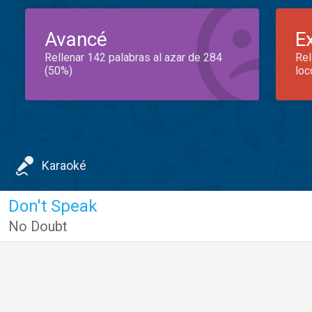
Avancé
E
Rellenar 142 palabras al azar de 284
Rel
(50%)
loc
Karaoké
Don't Speak
No Doubt