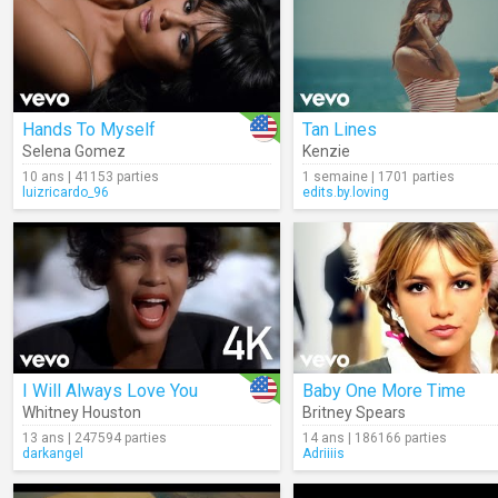
Hands To Myself
Tan Lines
Selena Gomez
Kenzie
10 ans | 41153 parties
1 semaine | 1701 parties
luizricardo_96
edits.by.loving
I Will Always Love You
Baby One More Time
Whitney Houston
Britney Spears
13 ans | 247594 parties
14 ans | 186166 parties
darkangel
Adriiiis