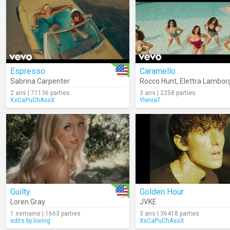
Espresso
Caramello
Sabrina Carpenter
Rocco Hunt
,
Elettra Lamborg
2 ans | 71136 parties
3 ans | 2258 parties
XxCaPuChAsxX
YleniaT
Guilty
Golden Hour
Loren Gray
JVKE
1 semaine | 1663 parties
3 ans | 36418 parties
edits.by.loving
XxCaPuChAsxX