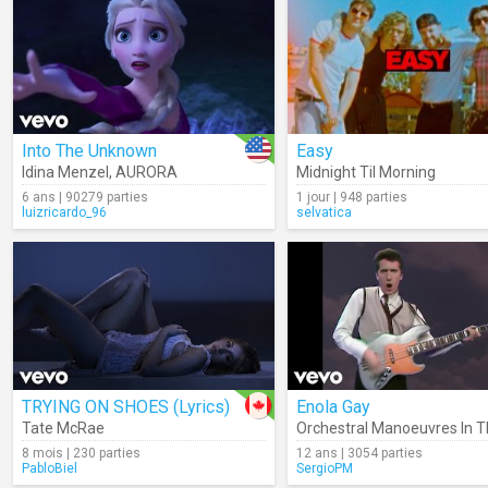
Into The Unknown
Easy
Idina Menzel
,
AURORA
Midnight Til Morning
6 ans | 90279 parties
1 jour | 948 parties
luizricardo_96
selvatica
TRYING ON SHOES (Lyrics)
Enola Gay
Tate McRae
Orchestral Manoeuvres In T
8 mois | 230 parties
12 ans | 3054 parties
PabloBiel
SergioPM