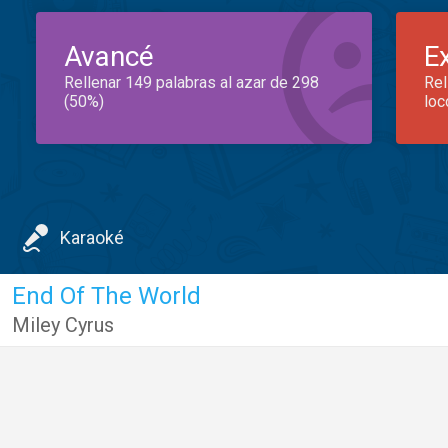
Avancé
E
Rellenar 149 palabras al azar de 298
Rel
(50%)
loc
Karaoké
End Of The World
Miley Cyrus