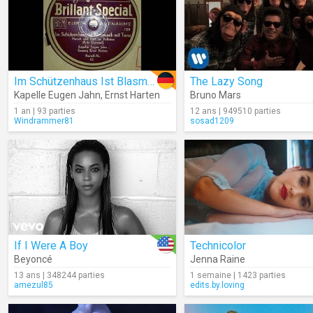
Im Schützenhaus Ist Blasmusik Mit Tanz (Audio)
The Lazy Song
Kapelle Eugen Jahn
,
Ernst Harten
Bruno Mars
1 an | 93 parties
12 ans | 949510 parties
Windrammer81
sosad1209
If I Were A Boy
Technicolor
Beyoncé
Jenna Raine
13 ans | 348244 parties
1 semaine | 1423 parties
amezul85
edits.by.loving