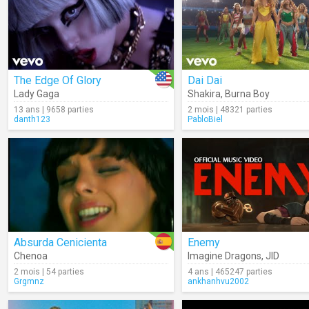
The Edge Of Glory
Dai Dai
Lady Gaga
Shakira
,
Burna Boy
13 ans | 9658 parties
2 mois | 48321 parties
danth123
PabloBiel
Absurda Cenicienta
Enemy
Chenoa
Imagine Dragons
,
JID
2 mois | 54 parties
4 ans | 465247 parties
Grgmnz
ankhanhvu2002