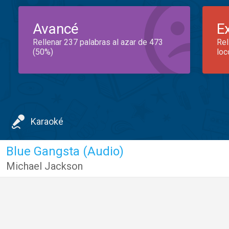
Avancé
E
Rellenar 237 palabras al azar de 473
Rel
(50%)
loc
Karaoké
Blue Gangsta (Audio)
Michael Jackson