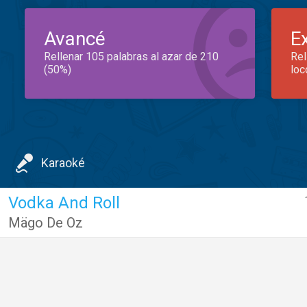
Avancé
E
Rellenar 105 palabras al azar de 210
Rel
(50%)
loc
Karaoké
Vodka And Roll
Mägo De Oz