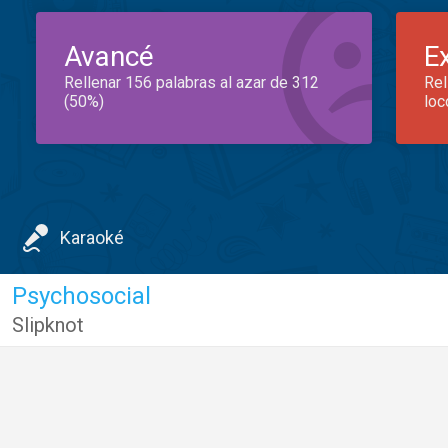
Avancé
E
Rellenar 156 palabras al azar de 312
Rel
(50%)
loc
Karaoké
Psychosocial
Slipknot