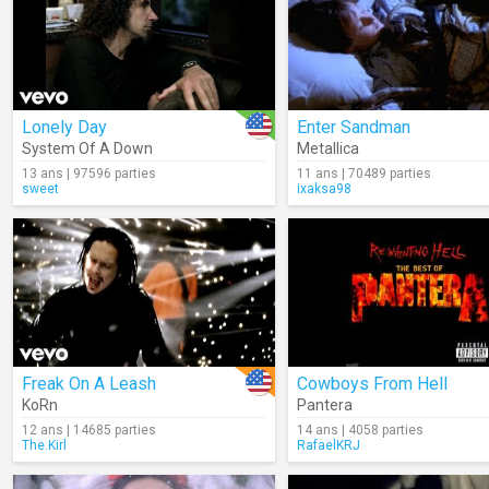
Lonely Day
Enter Sandman
System Of A Down
Metallica
13 ans | 97596 parties
11 ans | 70489 parties
sweet
ixaksa98
Freak On A Leash
Cowboys From Hell
KoRn
Pantera
12 ans | 14685 parties
14 ans | 4058 parties
The.Kirl
RafaelKRJ