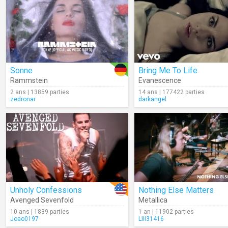
Sonne
Bring Me To Life
Rammstein
Evanescence
2 ans | 13859 parties
14 ans | 177422 parties
zedronar
darkangel
Unholy Confessions
Nothing Else Matters
Avenged Sevenfold
Metallica
10 ans | 1839 parties
1 an | 11902 parties
Joao0197
Lili31416