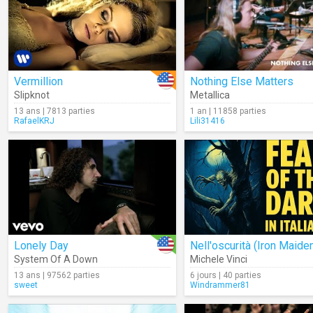
Vermillion
Nothing Else Matters
Slipknot
Metallica
13 ans | 7813 parties
1 an | 11858 parties
RafaelKRJ
Lili31416
Lonely Day
System Of A Down
Michele Vinci
13 ans | 97562 parties
6 jours | 40 parties
sweet
Windrammer81