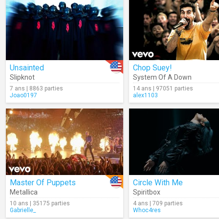
Unsainted
Chop Suey!
Slipknot
System Of A Down
7 ans | 8863 parties
14 ans | 97051 parties
Joao0197
alex1103
Master Of Puppets
Circle With Me
Metallica
Spiritbox
10 ans | 35175 parties
4 ans | 709 parties
Gabrielle_
Whoc4res