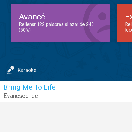
Avancé
E
Rellenar 122 palabras al azar de 243
Rel
(50%)
loc
Karaoké
Bring Me To Life
Evanescence