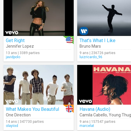
Get Right
That’s What I Like
Jennifer Lopez
Bruno Mars
13 ans | 3389 parties
9 ans | 236726 parties
javidpolo
luizricardo_96
What Makes You Beautiful
Havana (Audio)
One Direction
Camila Cabello
,
Young Thu
14 ans | 347730 parties
9 ans | 157547 parties
olayiixd
marcelat