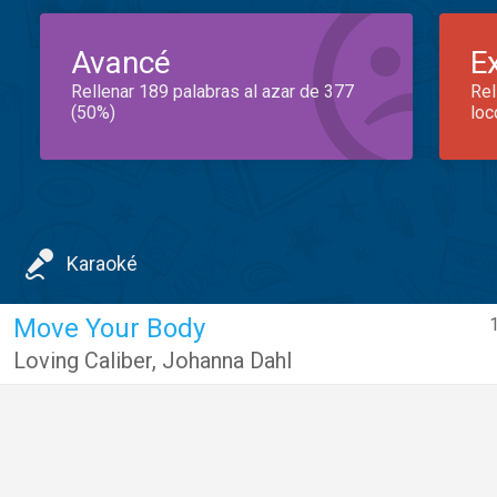
Avancé
E
Rellenar 189 palabras al azar de 377
Rel
(50%)
loc
Karaoké
Move Your Body
1
Loving Caliber
,
Johanna Dahl