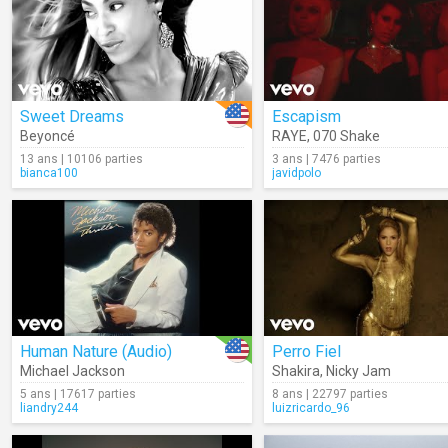
Sweet Dreams
Escapism
Beyoncé
RAYE
,
070 Shake
13 ans | 10106 parties
3 ans | 7476 parties
bianca100
javidpolo
Human Nature (Audio)
Perro Fiel
Michael Jackson
Shakira
,
Nicky Jam
5 ans | 17617 parties
8 ans | 22797 parties
liandry244
luizricardo_96