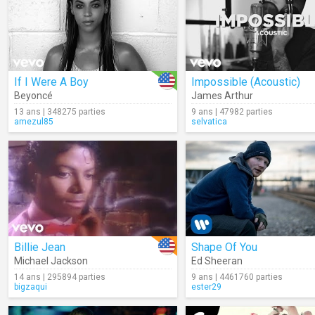
If I Were A Boy
Impossible (Acoustic)
Beyoncé
James Arthur
13 ans | 348275 parties
9 ans | 47982 parties
amezul85
selvatica
Billie Jean
Shape Of You
Michael Jackson
Ed Sheeran
14 ans | 295894 parties
9 ans | 4461760 parties
bigzaqui
ester29