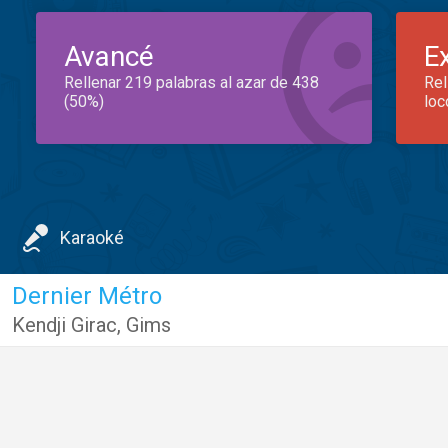
Avancé
E
Rellenar 219 palabras al azar de 438
Rel
(50%)
loc
Karaoké
Dernier Métro
Kendji Girac
,
Gims