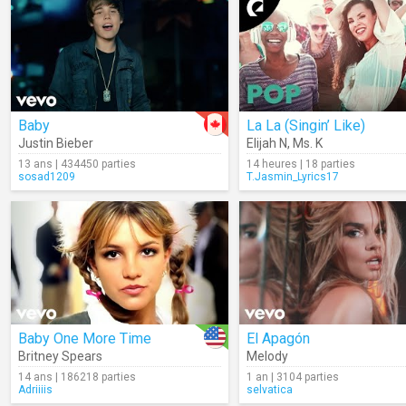
Baby
La La (Singin’ Like)
Justin Bieber
Elijah N
,
Ms. K
13 ans | 434450 parties
14 heures | 18 parties
sosad1209
T.Jasmin_Lyrics17
Baby One More Time
El Apagón
Britney Spears
Melody
14 ans | 186218 parties
1 an | 3104 parties
Adriiiis
selvatica