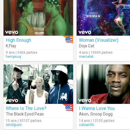
High Enough
Woman (Visualizer)
K.Flay
Doja Cat
9 ans | 5426 parties
4 ans | 15559 parties
hempsuq
marcelat
Where Is The Love?
I Wanna Love You
The Black Eyed Peas
Akon
,
Snoop Dogg
15 ans | 93107 parties
14 ans | 13103 parties
lalodguez
caluan56