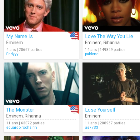
My Name Is
Love The Way You Lie
Eminem
Eminem
,
Rihanna
4 ans | 28667 parties
14 ans | 149829 parties
Endyyy
pablonc
The Monster
Lose Yourself
Eminem
,
Rihanna
Eminem
11 ans | 63072 parties
11 ans | 208967 parties
eduardo.rocha.rih
as7733