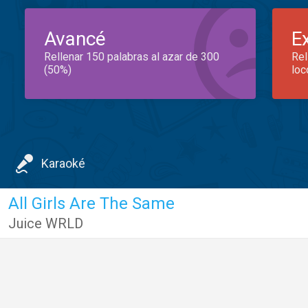
Avancé
E
Rellenar 150 palabras al azar de 300
Rel
(50%)
loc
Karaoké
All Girls Are The Same
Juice WRLD