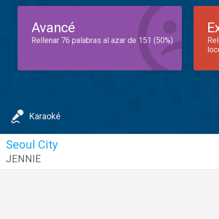
Avancé
E
Rellenar 76 palabras al azar de 151 (50%)
Rel
loc
Karaoké
Seoul City
JENNIE