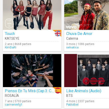
Touch
Chuva De Amor
KATSEYE
Calema
2 ans | 8668 parties
3 mois | 1086 parties
KimDaRi
selvatica
Pienso En Tu Mirá (Cap.3: Celos)
Like Animals (Audio)
ROSALÍA
BTS
7 ans | 5703 parties
4 mois | 2337 parties
carmenmfg1
PabloBiel