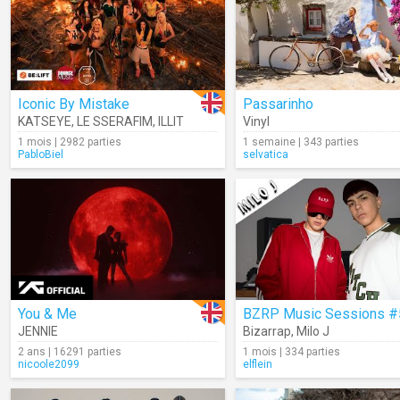
Iconic By Mistake
Passarinho
KATSEYE
,
LE SSERAFIM
,
ILLIT
Vinyl
1 mois | 2982 parties
1 semaine | 343 parties
PabloBiel
selvatica
You & Me
JENNIE
Bizarrap
,
Milo J
2 ans | 16291 parties
1 mois | 334 parties
nicoole2099
elflein