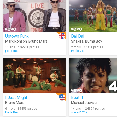
Uptown Funk
Dai Dai
Mark Ronson
,
Bruno Mars
Shakira
,
Burna Boy
11 ans | 446551 parties
2 mois | 47301 parties
j.crissnell
PabloBiel
I Just Might
Beat It
Bruno Mars
Michael Jackson
6 mois | 15459 parties
14 ans | 124394 parties
PabloBiel
sosad1209