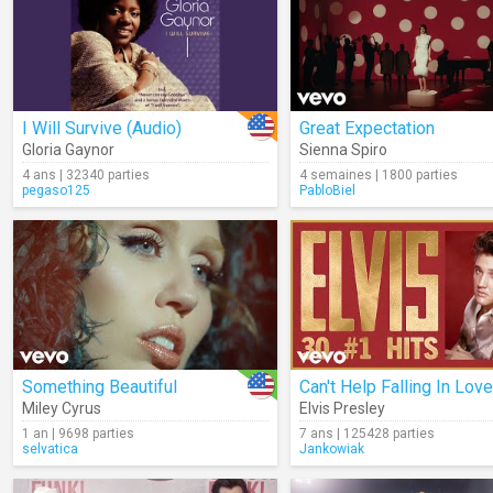
I Will Survive (Audio)
Great Expectation
Gloria Gaynor
Sienna Spiro
4 ans | 32340 parties
4 semaines | 1800 parties
pegaso125
PabloBiel
Something Beautiful
Can't Help Falling In Love
Miley Cyrus
Elvis Presley
1 an | 9698 parties
7 ans | 125428 parties
selvatica
Jankowiak