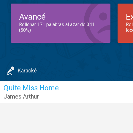
Avancé
E
Rellenar 171 palabras al azar de 341
Rel
(50%)
loc
Karaoké
Quite Miss Home
James Arthur