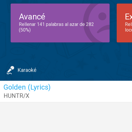
Avancé
E
Rellenar 141 palabras al azar de 282
Rel
(50%)
loc
Karaoké
Golden (Lyrics)
HUNTR/X