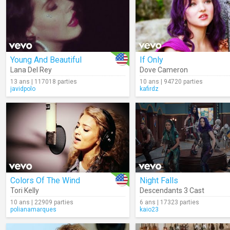
Young And Beautiful
If Only
Lana Del Rey
Dove Cameron
13 ans | 117018 parties
10 ans | 94720 parties
javidpolo
kafirdz
Colors Of The Wind
Night Falls
Tori Kelly
Descendants 3 Cast
10 ans | 22909 parties
6 ans | 17323 parties
polianamarques
kaio23