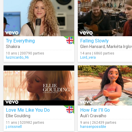
Try Everything
Falling Slowly
Shakira
Glen Hansard
,
Markéta Irglo
10 ans | 200790 parties
14 ans | 6860 parties
luizricardo_96
Lord_vera
Love Me Like You Do
How Far I'll Go
Ellie Goulding
Auli'i Cravalho
11 ans | 520982 parties
9 ans | 262439 parties
j.crissnell
hansenpossible