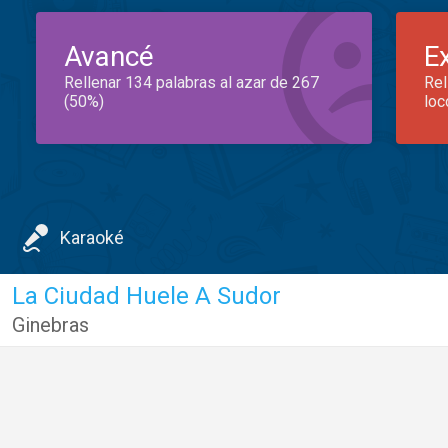
Avancé
E
Rellenar 134 palabras al azar de 267
Rel
(50%)
loc
Karaoké
La Ciudad Huele A Sudor
Ginebras