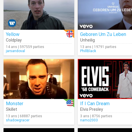
Yellow
Geboren Um Zu Leben
Coldplay
Unheilig
14 ans | 597559 parties
13 ans | 19791 parties
jarsandoval
PhillBlack
Monster
If I Can Dream
Skillet
Elvis Presley
13 ans | 68887 parties
3 ans | 8756 parties
shadowgracer
namo2003