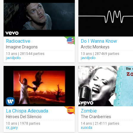
Radioactive
Do I Wanna Know
Imagine Dragons
Arctic Monkeys
13 ans | 281544 parties
13 ans | 287469 parties
javidpolo
javidpolo
La Chispa Adecuada
Zombie
Héroes Del Silencio
The Cranberries
10 ans | 1978 parties
14 ans | 214111 parties
cr_gary
xuixida