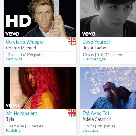
Careless Whisper
Love Yourself
George Michael
Justin Bieber
13 ans | 140299 parties
10 ans | 910170 parties
SergioPM
luizricardo_96
Mr. Nonchalant
Été Avec Toi
Tyla
Adèle Castillon
1 semaine | 11 parties
3 jours | 295 parties
PabloBiel
selvatica