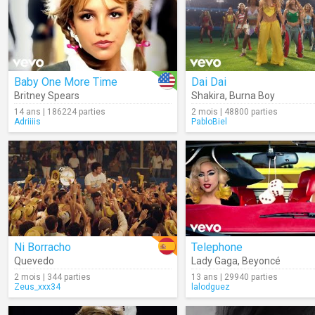
Baby One More Time
Dai Dai
Britney Spears
Shakira
,
Burna Boy
14 ans | 186224 parties
2 mois | 48800 parties
Adriiiis
PabloBiel
Ni Borracho
Telephone
Quevedo
Lady Gaga
,
Beyoncé
2 mois | 344 parties
13 ans | 29940 parties
Zeus_xxx34
lalodguez