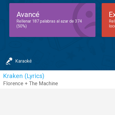
Avancé
E
Rellenar 187 palabras al azar de 374
Rel
(50%)
loc
Karaoké
Kraken (Lyrics)
Florence + The Machine