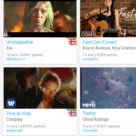
Unstoppable
Fast Car (Cover)
Sia
Boyce Avenue
,
Kina Grannis
10 ans | 94967 parties
13 ans | 6289 parties
Mystery101
roneylton
Viva la Vida
Traitor
Coldplay
Olivia Rodrigo
13 ans | 333991 parties
4 ans | 101877 parties
darkangel
marcelat