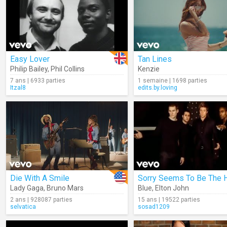
Easy Lover
Tan Lines
Philip Bailey
,
Phil Collins
Kenzie
7 ans | 6933 parties
1 semaine | 1698 parties
Itzal8
edits.by.loving
Die With A Smile
Lady Gaga
,
Bruno Mars
Blue
,
Elton John
2 ans | 928087 parties
15 ans | 19522 parties
selvatica
sosad1209