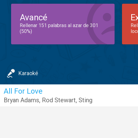
Avancé
E
Rellenar 151 palabras al azar de 301
Rel
(50%)
loc
Karaoké
All For Love
Bryan Adams
,
Rod Stewart
,
Sting