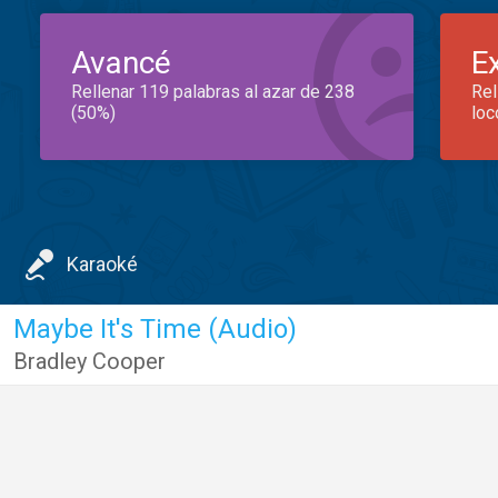
Avancé
E
Rellenar 119 palabras al azar de 238
Rel
(50%)
loc
Karaoké
Maybe It's Time (Audio)
Bradley Cooper