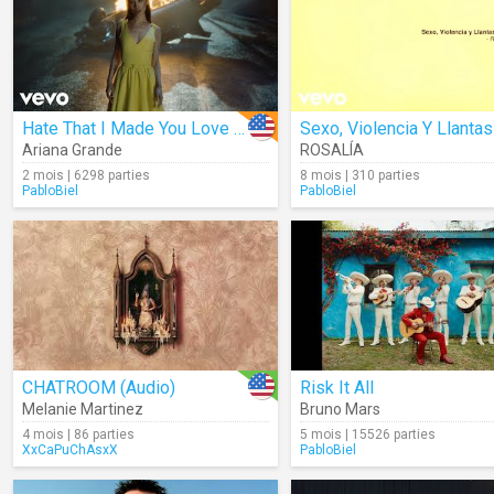
Hate That I Made You Love Me
Ariana Grande
ROSALÍA
2 mois | 6298 parties
8 mois | 310 parties
PabloBiel
PabloBiel
CHATROOM (Audio)
Risk It All
Melanie Martinez
Bruno Mars
4 mois | 86 parties
5 mois | 15526 parties
XxCaPuChAsxX
PabloBiel