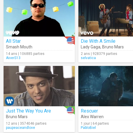
All Star
Die With A Smile
Smash Mouth
Lady Gaga
,
Bruno Mars
14 ans | 106885 parties
2 ans | 928379 parties
AiverS13
selvatica
Just The Way You Are
Rescuer
Bruno Mars
Alex Warren
12 ans | 3574046 parties
1 jour | 64 parties
paupeaceandlove
PabloBiel