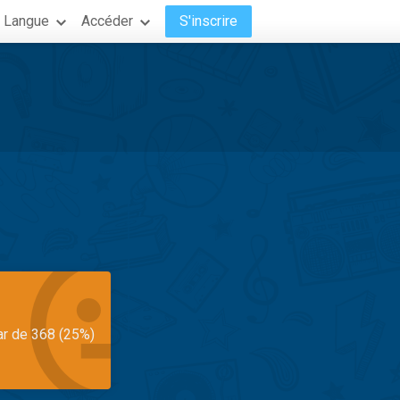
Langue
Accéder
S'inscrire
ar de 368 (25%)