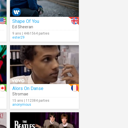
Shape Of You
Ed Sheeran
9 ans | 4461564 parties
ester29
Alors On Danse
Stromae
15 ans | 112384 parties
anonymous