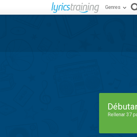
Genres
Débuta
Rellenar 37 p