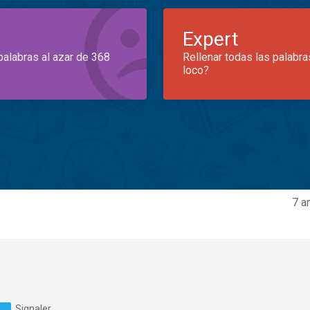
Expert
palabras al azar de 368
Rellenar todas las palabra
loco?
7 a
Signaler