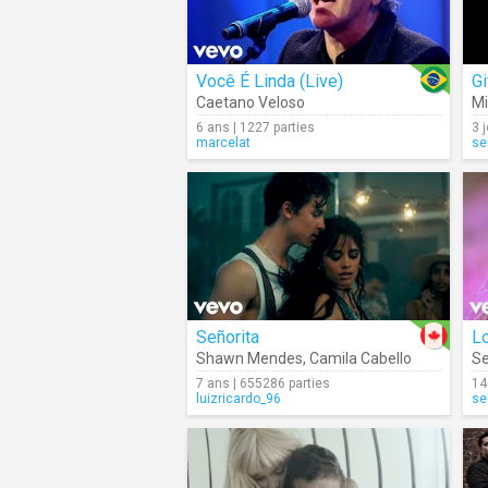
Você É Linda (Live)
G
Caetano Veloso
Mi
6 ans | 1227 parties
3 
marcelat
se
Señorita
L
Shawn Mendes
,
Camila Cabello
Se
7 ans | 655286 parties
14
luizricardo_96
se