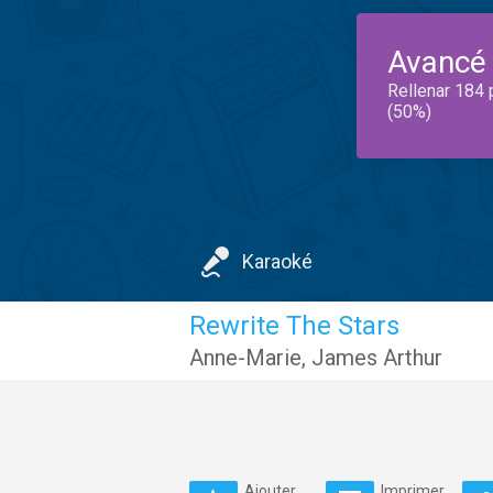
Avancé
Rellenar 184 
(50%)
Karaoké
Rewrite The Stars
Anne-Marie
,
James Arthur
Ajouter
Imprimer