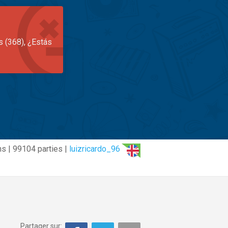
s (368), ¿Estás
ns | 99104 parties |
luizricardo_96
Partager sur: