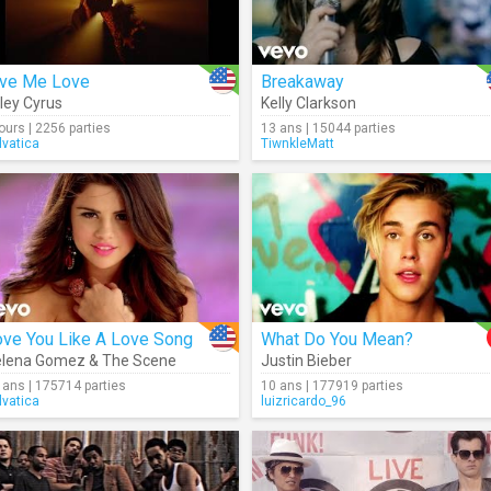
ive Me Love
Breakaway
ley Cyrus
Kelly Clarkson
jours | 2256 parties
13 ans | 15044 parties
lvatica
TiwnkleMatt
ove You Like A Love Song
What Do You Mean?
lena Gomez & The Scene
Justin Bieber
 ans | 175714 parties
10 ans | 177919 parties
lvatica
luizricardo_96