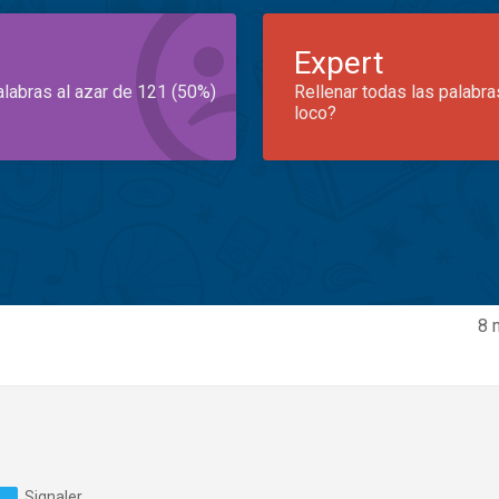
Expert
alabras al azar de 121 (50%)
Rellenar todas las palabra
loco?
8 
Signaler