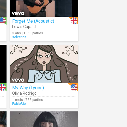
Forget Me (Acoustic)
Lewis Capaldi
3 ans | 1363 parties
selvatica
My Way (Lyrics)
Olivia Rodrigo
1 mois | 733 parties
PabloBiel