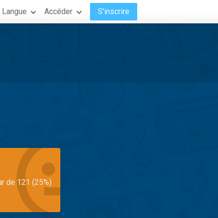
Langue
Accéder
S'inscrire
ar de 121 (25%)