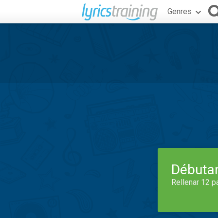
Genres
Débuta
Rellenar 12 p