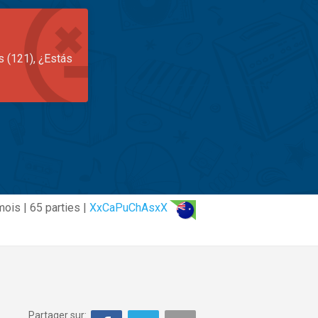
s (121), ¿Estás
mois | 65 parties |
XxCaPuChAsxX
Partager sur: