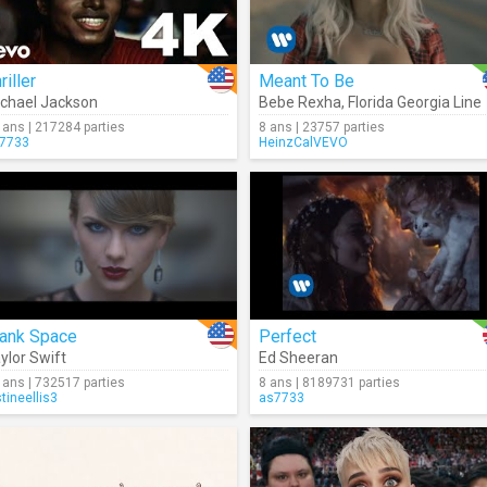
riller
Meant To Be
chael Jackson
Bebe Rexha
,
Florida Georgia Line
 ans | 217284 parties
8 ans | 23757 parties
7733
HeinzCalVEVO
lank Space
Perfect
ylor Swift
Ed Sheeran
 ans | 732517 parties
8 ans | 8189731 parties
stineellis3
as7733