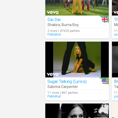
Dai Dai
Th
Shakira
,
Burna Boy
Mi
2 mois | 47625 parties
11
PabloBiel
as
Sugar Talking (Lyrics)
B
Sabrina Carpenter
Ta
11 mois | 867 parties
11
PabloBiel
ju