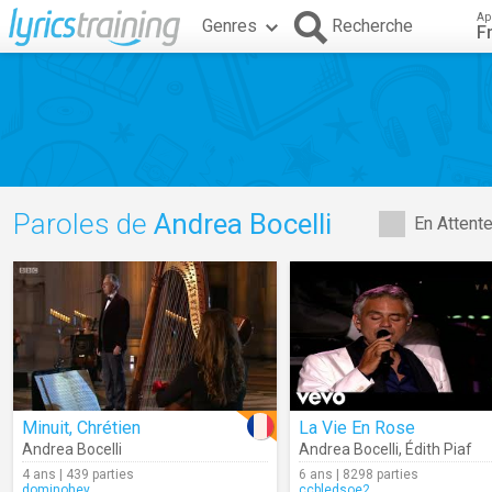
Ap
Genres
Recherche
F
Paroles de
Andrea Bocelli
En Attent
Minuit, Chrétien
La Vie En Rose
Andrea Bocelli
Andrea Bocelli
,
Édith Piaf
4 ans | 439 parties
6 ans | 8298 parties
dominohey
ccbledsoe2