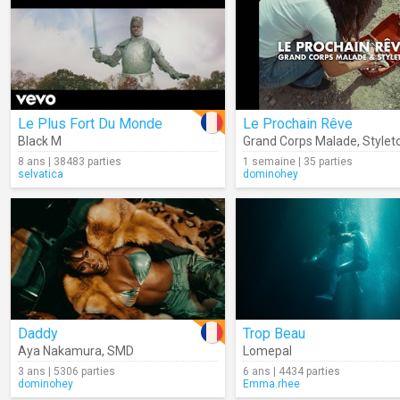
Le Plus Fort Du Monde
Le Prochain Rêve
Black M
Grand Corps Malade
,
Stylet
8 ans | 38483 parties
1 semaine | 35 parties
selvatica
dominohey
Daddy
Trop Beau
Aya Nakamura
,
SMD
Lomepal
3 ans | 5306 parties
6 ans | 4434 parties
dominohey
Emma.rhee