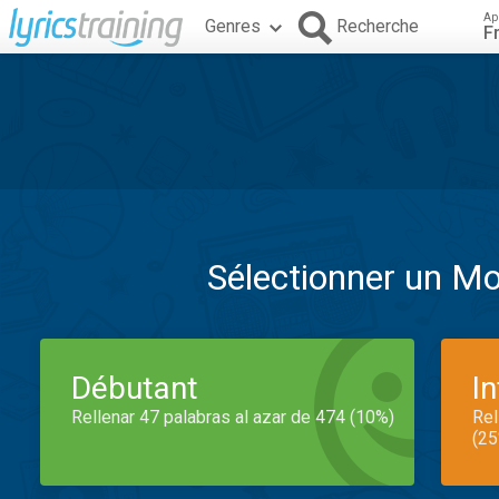
Ap
Genres
Recherche
F
Sélectionner un M
Débutant
I
Rellenar 47 palabras al azar de 474 (10%)
Rel
(25