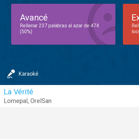
Avancé
E
Rellenar 237 palabras al azar de 474
Rel
(50%)
loc
Karaoké
La Vérité
Lomepal
,
OrelSan