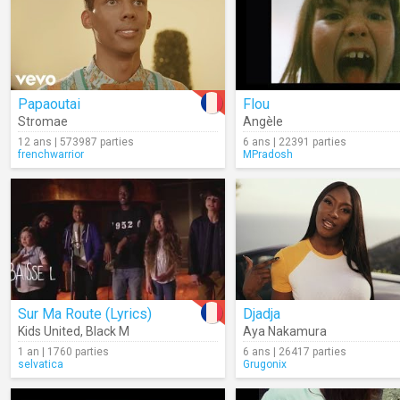
Papaoutai
Flou
Stromae
Angèle
12 ans | 573987 parties
6 ans | 22391 parties
frenchwarrior
MPradosh
Sur Ma Route (Lyrics)
Djadja
Kids United
,
Black M
Aya Nakamura
1 an | 1760 parties
6 ans | 26417 parties
selvatica
Grugonix