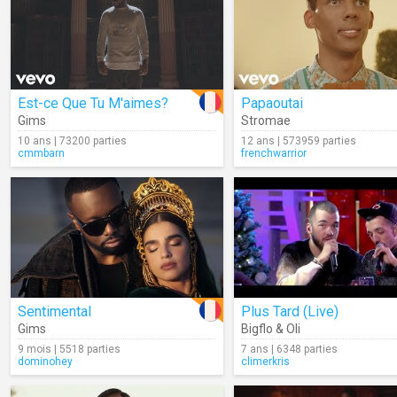
Est-ce Que Tu M'aimes?
Papaoutai
Gims
Stromae
10 ans | 73200 parties
12 ans | 573959 parties
cmmbarn
frenchwarrior
Sentimental
Plus Tard (Live)
Gims
Bigflo & Oli
9 mois | 5518 parties
7 ans | 6348 parties
dominohey
climerkris