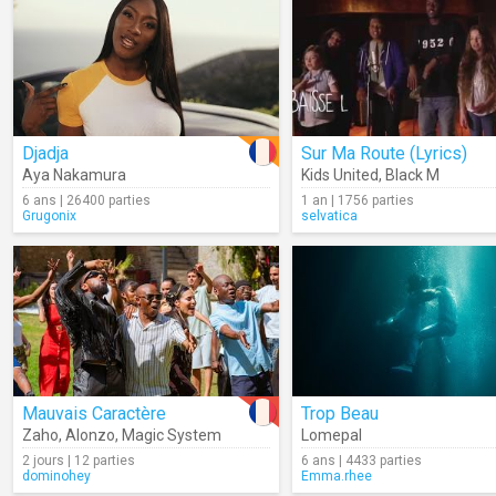
Djadja
Sur Ma Route (Lyrics)
Aya Nakamura
Kids United
,
Black M
6 ans | 26400 parties
1 an | 1756 parties
Grugonix
selvatica
Mauvais Caractère
Trop Beau
Zaho
,
Alonzo
,
Magic System
Lomepal
2 jours | 12 parties
6 ans | 4433 parties
dominohey
Emma.rhee