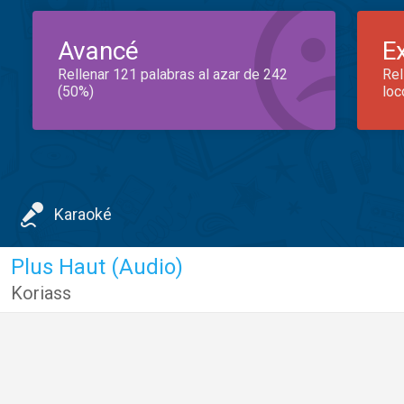
Avancé
E
Rellenar 121 palabras al azar de 242
Rel
(50%)
loc
Karaoké
Plus Haut (Audio)
Koriass