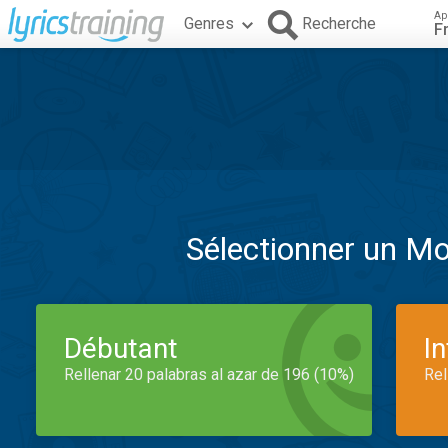
Ap
Genres
Recherche
F
Sélectionner un M
Débutant
I
Rellenar 20 palabras al azar de 196 (10%)
Rel