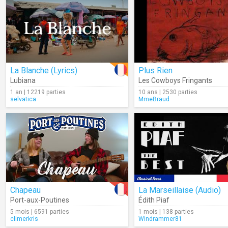
La Blanche (Lyrics)
Plus Rien
Lubiana
Les Cowboys Fringants
1 an | 12219 parties
10 ans | 2530 parties
selvatica
MmeBraud
Chapeau
La Marseillaise (Audio)
Port-aux-Poutines
Édith Piaf
5 mois | 6591 parties
1 mois | 138 parties
climerkris
Windrammer81