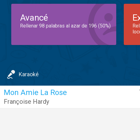
Avancé
E
Rellenar 98 palabras al azar de 196 (50%)
Rel
loc
Karaoké
Mon Amie La Rose
Françoise Hardy