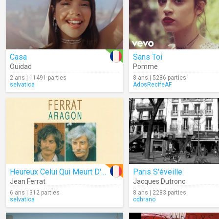
Casa
Sans Toi
Ouidad
Pomme
2 ans | 11491 parties
8 ans | 5286 parties
selvatica
AdosRecifeAF
Heureux Celui Qui Meurt D'aimer (Audio)
Paris S'éveille
Jean Ferrat
Jacques Dutronc
6 ans | 312 parties
8 ans | 2283 parties
selvatica
odhrano