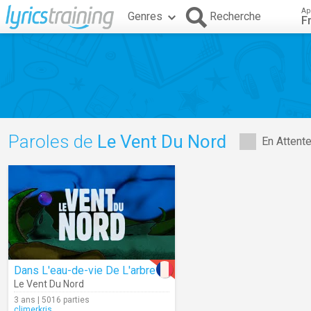
Ap
Genres
Recherche
F
Paroles de
Le Vent Du Nord
En Attent
Dans L'eau-de-vie De L'arbre
Le Vent Du Nord
3 ans | 5016 parties
climerkris