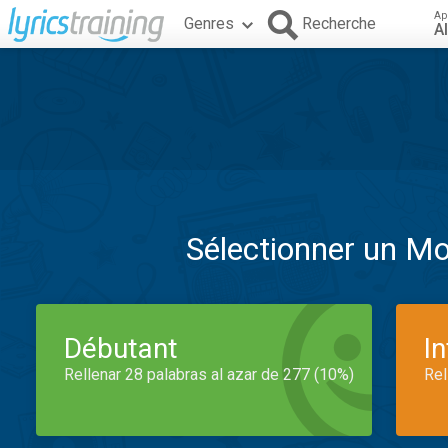
Ap
Genres
Recherche
A
Sélectionner un M
Débutant
I
Rellenar 28 palabras al azar de 277 (10%)
Rel