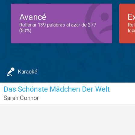
Avancé
E
Rellenar 139 palabras al azar de 277
Rel
(50%)
loc
Karaoké
Das Schönste Mädchen Der Welt
Sarah Connor