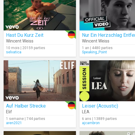
Hast Du Kurz Zeit
Nur Ein Herzschlag Entfe
Wincent Weiss
Wincent Weiss
10 mois | 20159 parties
1 an | 4480 parties
selvatica
Speaking_Point
Auf Halber Strecke
Leiser (Acoustic)
Elif
LEA
1 semaine | 744 parties
6 ans | 13889 parties
aren2021
ajcambron