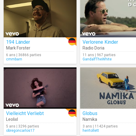
194 Länder
Verlorene Kinder
Mark Forster
Radio Doria
6 ans | 36866 parties
11 ans | 967 parties
cmmbarn
GandalfTheWhite
Vielleicht Verliebt
Globus
Leolixl
Namika
5 ans | 3296 parties
3 ans | 11424 parties
obregoncarlos17
herrtollett