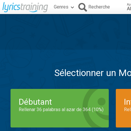
Ap
Genres
Recherche
A
Sélectionner un M
Débutant
I
Rellenar 36 palabras al azar de 364 (10%)
Rel