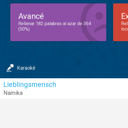
Avancé
E
Rellenar 182 palabras al azar de 364
Rel
(50%)
loc
Karaoké
Lieblingsmensch
Namika