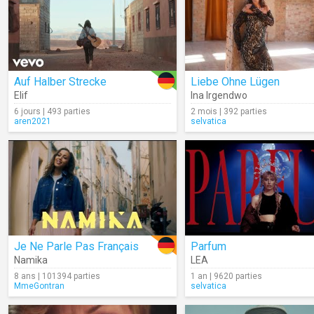
Auf Halber Strecke
Liebe Ohne Lügen
Elif
Ina Irgendwo
6 jours | 493 parties
2 mois | 392 parties
aren2021
selvatica
Je Ne Parle Pas Français
Parfum
Namika
LEA
8 ans | 101394 parties
1 an | 9620 parties
MmeGontran
selvatica