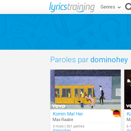
Genres
Paroles par
dominohey
Komm Mal Her
Max Raabe
M
3 mois | 361 parties
6 
dominohey
do