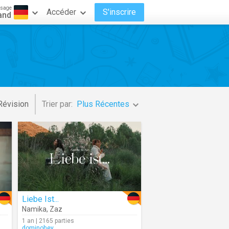
ssage
Accéder
S'inscrire
and
Révision
Trier par:
Plus Récentes
Liebe Ist...
Namika
,
Zaz
1 an | 2165 parties
dominohey