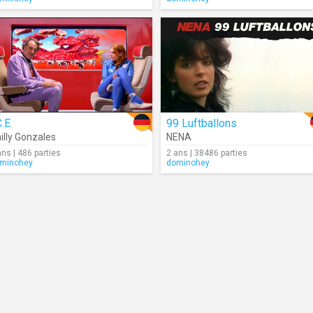
C.E.
99 Luftballons
illy Gonzales
NENA
ans | 486 parties
2 ans | 38486 parties
minohey
dominohey