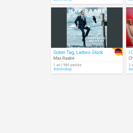
Guten Tag, Liebes Glück
I.
Max Raabe
Ch
1 an | 985 parties
2 
dominohey
do