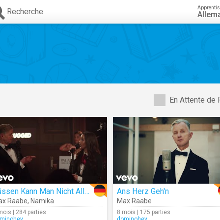
Apprenti
Recherche
Allem
En Attente de 
Küssen Kann Man Nicht Alleine
Ans Herz Geh'n
ax Raabe
,
Namika
Max Raabe
mois | 284 parties
8 mois | 175 parties
minohey
dominohey