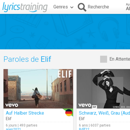
Ap
Genres
Recherche
A
Paroles de
Elif
En Attent
Auf Halber Strecke
Schwarz, Weiß, Grau (Aud
Elif
Elif
6 jours | 493 parties
6 ans | 6037 parties
aren2021
Rdlf22