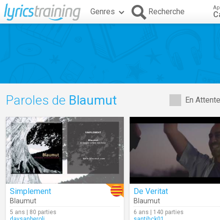
Ap
Genres
Recherche
C
Paroles de
Blaumut
En Attent
Simplement
De Veritat
Blaumut
Blaumut
5 ans | 80 parties
6 ans | 140 parties
davsanberoli
santihck01