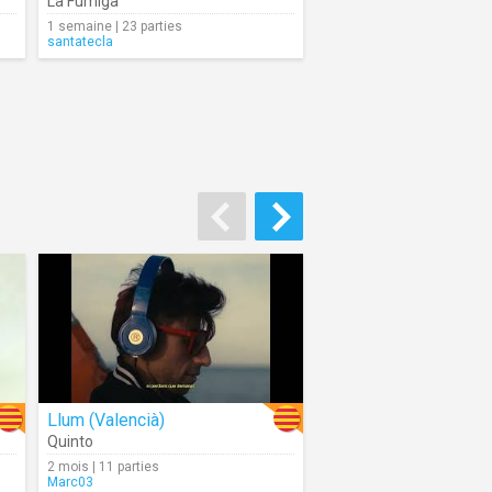
La Fúmiga
1 semaine | 23 parties
santatecla
Llum (Valencià)
Quinto
2 mois | 11 parties
Marc03