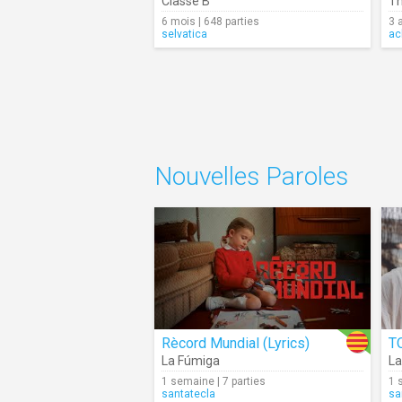
Classe B
Th
6 mois | 648 parties
3 
selvatica
ac
Nouvelles Paroles
Rècord Mundial (Lyrics)
T
La Fúmiga
La
1 semaine | 7 parties
1 
santatecla
sa