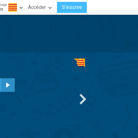
ssage
Accéder
S'inscrire
an