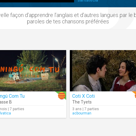
santatecla
velle façon
d’apprendre l’anglais
et d’autres
langues
par le 
paroles
de tes
chansons
préférées
ingú Com Tu
Coti X Coti
asse B
The Tyets
mois | 7 parties
3 ans | 7 parties
lvatica
acbourman