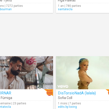
e Tyets
Figa Flawas
ans | 7272 parties
1 an | 780 parties
bourman
santatecla
ORNAR
DisTorsioNadA (lalala)
 Fúmiga
Sofia Coll
semaine | 23 parties
1 mois | 7 parties
ntatecla
edits.by.loving