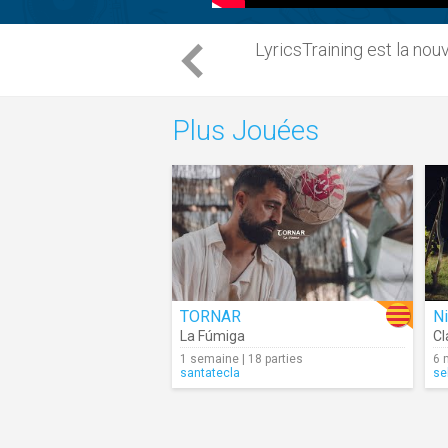
LyricsTraining est la nou
Plus Jouées
TORNAR
N
La Fúmiga
Cl
1 semaine | 18 parties
6 
santatecla
se