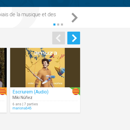
biais de la
musique
et des
Escriurem (Audio)
Miki Núñez
6 ans | 7 parties
marionab45