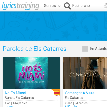
Ap
Genres
Recherche
C
Paroles de
Els Catarres
En Attent
No És Miami
Començar A Viure
Buhos
,
Els Catarres
Els Catarres
1 an | 144 parties
2 ans | 64 parties
gplana
kdj5U_llo.