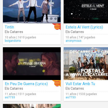
Tintín
Estels Al Vent (Lyrics)
Els Catarres
Els Catarres
10 años | 1610 jugadas
10 años | 747 jugadas
boigandorra
anonymous
En Peu De Guerra (Lyrics)
Vull Estar Amb Tu
Els Catarres
Els Catarres
11 años | 1511 jugadas
11 años | 1533 jugadas
as7733
as7733