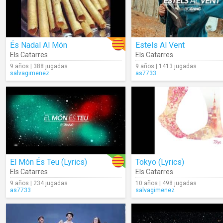
És Nadal Al Món
Estels Al Vent
Els Catarres
Els Catarres
9 años | 388 jugadas
9 años | 1413 jugadas
salvagimenez
as7733
El Món És Teu (Lyrics)
Tokyo (Lyrics)
Els Catarres
Els Catarres
9 años | 234 jugadas
10 años | 498 jugadas
as7733
salvagimenez