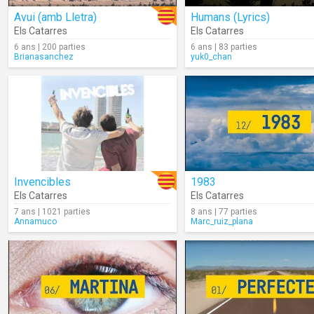
Avui (amb Lletra)
Humans (Lyrics)
Els Catarres
Els Catarres
6 ans | 200 parties
6 ans | 83 parties
Brianasanchez
yuk0_chan
Invencibles
1983
Els Catarres
Els Catarres
7 ans | 1021 parties
8 ans | 77 parties
Annamuco
Marc_ruiz_plana