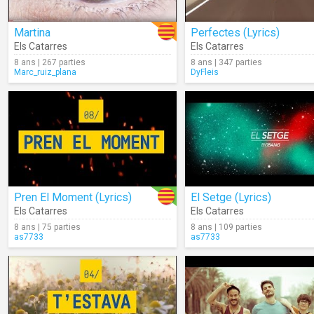
Martina
Perfectes (Lyrics)
Els Catarres
Els Catarres
8 ans | 267 parties
8 ans | 347 parties
Marc_ruiz_plana
DyFleis
Pren El Moment (Lyrics)
El Setge (Lyrics)
Els Catarres
Els Catarres
8 ans | 75 parties
8 ans | 109 parties
as7733
as7733