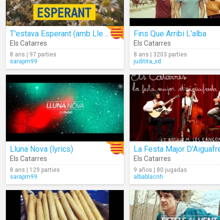
T'estava Esperant (amb Lletra)
Fins Que Arribi L'alba
Els Catarres
Els Catarres
8 ans | 97 parties
8 ans | 3203 parties
sarapm99
juditita_xd
Lluna Nova (lyrics)
La Festa Major D'Aiguafr
Els Catarres
Els Catarres
8 ans | 129 parties
9 años | 80 jugadas
sarapm99
albablacnh