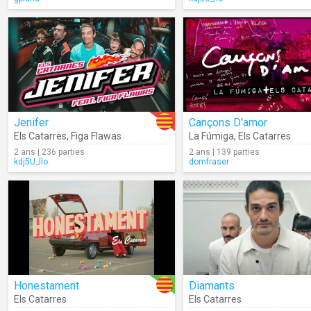
Jenifer
Cançons D'amor
Els Catarres
,
Figa Flawas
La Fúmiga
,
Els Catarres
2 ans | 236 parties
2 ans | 139 parties
kdj5U_llo.
domfraser
Honestament
Diamants
Els Catarres
Els Catarres