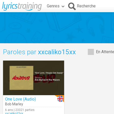
Genres
Recherche
Paroles par
xxcaliko15xx
En Attent
One Love (Audio)
Bob Marley
6 ans | 23321 parties
xxcaliko15xx